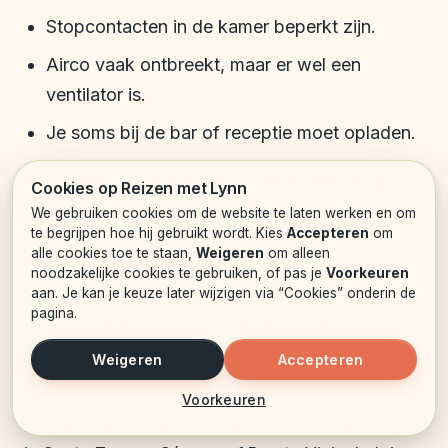
Stopcontacten in de kamer beperkt zijn.
Airco vaak ontbreekt, maar er wel een
ventilator is.
Je soms bij de bar of receptie moet opladen.
Vraag bij aankomst even hoe het zit met de
Cookies op Reizen met Lynn
stroomtijden
. Dan kun je plannen wanneer je je
We gebruiken cookies om de website te laten werken en om
te begrijpen hoe hij gebruikt wordt. Kies
Accepteren
om
camera-accu’s en powerbanks oplaadt. Ik leg
alle cookies toe te staan,
Weigeren
om alleen
vaak alles wat opgeladen moet worden op één
noodzakelijke cookies te gebruiken, of pas je
Voorkeuren
plek, zodat ik het niet vergeet zodra de generator
aan. Je kan je keuze later wijzigen via “Cookies” onderin de
pagina.
aangaat. In plekken als Drake Bay is dat echt
nodig, omdat je daar niet even snel naar een
Weigeren
Accepteren
winkelcentrum rijdt voor een extra kabel.
Voorkeuren
In eenvoudige cabinas aan de kust, bijvoorbeeld