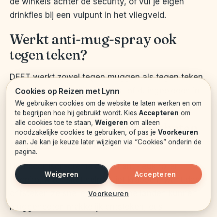
de winkels achter de security, of vul je eigen
drinkfles bij een vulpunt in het vliegveld.
Werkt anti-mug-spray ook
tegen teken?
DEET werkt zowel tegen muggen als tegen teken.
Voor wandelvakanties in bos- of duingebieden in
Cookies op Reizen met Lynn
Europa is DEET dus ook een goede keuze.
We gebruiken cookies om de website te laten werken en om
te begrijpen hoe hij gebruikt wordt. Kies
Accepteren
om
alle cookies toe te staan,
Weigeren
om alleen
Wat doe ik tegen muggenbeten
noodzakelijke cookies te gebruiken, of pas je
Voorkeuren
als ik ze al heb?
aan. Je kan je keuze later wijzigen via “Cookies” onderin de
pagina.
Hydrocortison-crème of een anti-jeuk roller
Weigeren
Accepteren
(Mopiro, After Bite) helpt. Niet krabben, want dan
ontsteken ze sneller. In tropische landen kunnen
Voorkeuren
muggenbeten makkelijk ontsteken, dus