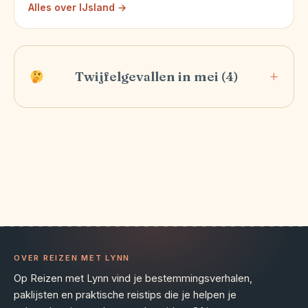
Alles over IJsland →
Twijfelgevallen in mei (4)
OVER REIZEN MET LYNN
Op Reizen met Lynn vind je bestemmingsverhalen,
paklijsten en praktische reistips die je helpen je