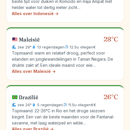
beste tijd voor duiken in Komodo en Raja Ampat met
helder water tot dertig meter zicht…
Alles over Indonesië →
28°C
Maleisië
zee 29°
13 regendagen
12.5u vliegen
€
Topmaand: warm en relatief droog, perfect voor
eilanden en junglewandelingen in Taman Negara. De
drukte zakt af. Een ideale maand voor wie…
Alles over Maleisië →
26°C
Brazilië
zee 24°
5 regendagen
11.5u vliegen
€€
Topmaand: 22-26°C in Rio en het droge seizoen
begint. Een van de beste maanden voor de Pantanal-
savanne, met laag waterpeil en wilde…
Alles over Brazilië →