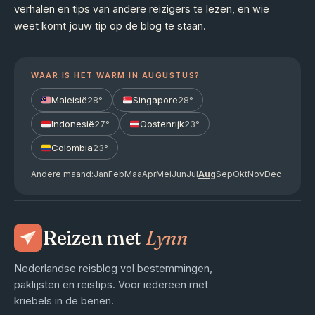
verhalen en tips van andere reizigers te lezen, en wie
weet komt jouw tip op de blog te staan.
WAAR IS HET WARM IN AUGUSTUS?
Maleisië
28°
Singapore
28°
Indonesië
27°
Oostenrijk
23°
Colombia
23°
Andere maand:
Jan
Feb
Maa
Apr
Mei
Jun
Jul
Aug
Sep
Okt
Nov
Dec
Reizen met
Lynn
Nederlandse reisblog vol bestemmingen,
paklijsten en reistips. Voor iedereen met
kriebels in de benen.