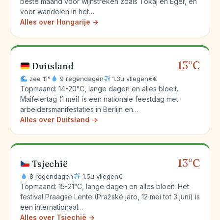
beste maand voor wijnstreken zoals Tokaj en Eger, en
voor wandelen in het…
Alles over Hongarije →
13°C
Duitsland
zee 11°
9 regendagen
1.3u vliegen
€€
Topmaand: 14-20°C, lange dagen en alles bloeit.
Maifeiertag (1 mei) is een nationale feestdag met
arbeidersmanifestaties in Berlijn en…
Alles over Duitsland →
13°C
Tsjechië
8 regendagen
1.5u vliegen
€
Topmaand: 15-21°C, lange dagen en alles bloeit. Het
festival Praagse Lente (Pražské jaro, 12 mei tot 3 juni) is
een internationaal…
Alles over Tsjechië →