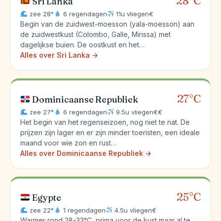
28°C
Sri Lanka
zee 28°
6 regendagen
11u vliegen
€
Begin van de zuidwest-moesson (yala-moesson) aan
de zuidwestkust (Colombo, Galle, Mirissa) met
dagelijkse buien. De oostkust en het…
Alles over Sri Lanka →
27°C
Dominicaanse Republiek
zee 27°
6 regendagen
9.5u vliegen
€€
Het begin van het regenseizoen, nog niet te nat. De
prijzen zijn lager en er zijn minder toeristen, een ideale
maand voor wie zon en rust…
Alles over Dominicaanse Republiek →
25°C
Egypte
zee 22°
1 regendagen
4.5u vliegen
€
Warmer rond 28-33°C, prima voor de kust maar al te