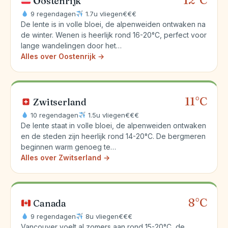
12°C
Oostenrijk
9 regendagen
1.7u vliegen
€€€
De lente is in volle bloei, de alpenweiden ontwaken na
de winter. Wenen is heerlijk rond 16-20°C, perfect voor
lange wandelingen door het…
Alles over Oostenrijk →
11°C
Zwitserland
10 regendagen
1.5u vliegen
€€€
De lente staat in volle bloei, de alpenweiden ontwaken
en de steden zijn heerlijk rond 14-20°C. De bergmeren
beginnen warm genoeg te…
Alles over Zwitserland →
8°C
Canada
9 regendagen
8u vliegen
€€€
Vancouver voelt al zomers aan rond 15-20°C, de