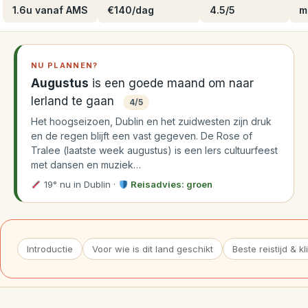
1.6u vanaf AMS
€140/dag
4.5/5
me
NU PLANNEN?
Augustus
is een goede maand om naar
Ierland te gaan
4/5
Het hoogseizoen, Dublin en het zuidwesten zijn druk
en de regen blijft een vast gegeven. De Rose of
Tralee (laatste week augustus) is een Iers cultuurfeest
met dansen en muziek…
19° nu in Dublin
·
Reisadvies: groen
Introductie
Voor wie is dit land geschikt
Beste reistijd & k