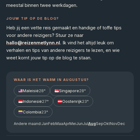
meestal binnen twee werkdagen.
JOUW TIP OP DE BLOG?
Heb jij een vette reis gemaakt en handige of toffe tips
voor andere reizigers? Stuur ze naar
hallo@reizenmetlynn.nl
. Ik vind het altijd leuk om
verhalen en tips van andere reizigers te lezen, en wie
weet komt jouw tip op de blog te staan.
WAAR IS HET WARM IN AUGUSTUS?
Maleisië
28°
Singapore
28°
Indonesië
27°
Oostenrijk
23°
Colombia
23°
Andere maand:
Jan
Feb
Maa
Apr
Mei
Jun
Jul
Aug
Sep
Okt
Nov
Dec