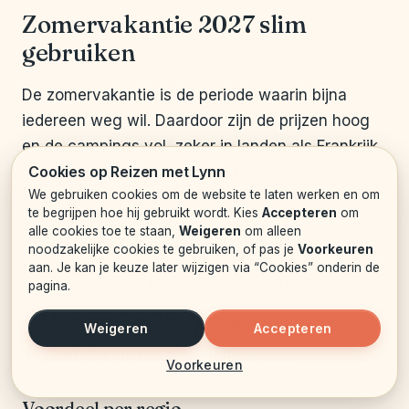
Zomervakantie 2027 slim
gebruiken
De zomervakantie is de periode waarin bijna
iedereen weg wil. Daardoor zijn de prijzen hoog
en de campings vol, zeker in landen als Frankrijk,
Cookies op Reizen met Lynn
Spanje en Italië. Juist daarom is het handig om
We gebruiken cookies om de website te laten werken en om
goed naar je regio te kijken en slim te plannen.
te begrijpen hoe hij gebruikt wordt. Kies
Accepteren
om
alle cookies toe te staan,
Weigeren
om alleen
De data nog even kort op een rij:
noodzakelijke cookies te gebruiken, of pas je
Voorkeuren
aan. Je kan je keuze later wijzigen via “Cookies” onderin de
Noord:
10 juli t/m 22 augustus 2027
pagina.
Midden:
17 juli t/m 29 augustus 2027
Weigeren
Accepteren
Zuid:
24 juli t/m 5 september 2027
Voorkeuren
Voordeel per regio