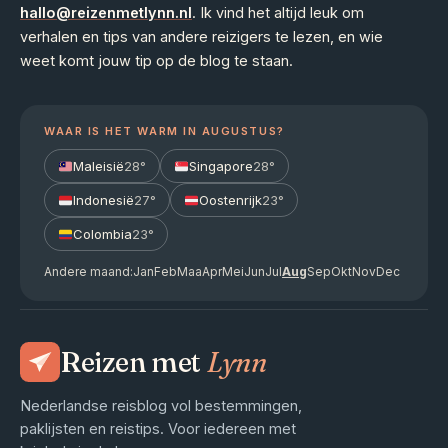
hallo@reizenmetlynn.nl
. Ik vind het altijd leuk om
verhalen en tips van andere reizigers te lezen, en wie
weet komt jouw tip op de blog te staan.
WAAR IS HET WARM IN AUGUSTUS?
Maleisië
28°
Singapore
28°
Indonesië
27°
Oostenrijk
23°
Colombia
23°
Andere maand:
Jan
Feb
Maa
Apr
Mei
Jun
Jul
Aug
Sep
Okt
Nov
Dec
Reizen met
Lynn
Nederlandse reisblog vol bestemmingen,
paklijsten en reistips. Voor iedereen met