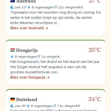
27°C
Australië
zee 23°
8 regendagen
22u vliegen
€€€
Topmaand voor het noorden: nog droog en zonnig. De
winter in het zuiden loopt op zijn einde, de eerste
lente-tekenen verschijnen in…
Alles over Australië →
25°C
Hongarije
8 regendagen
2u vliegen
€
Het hoogseizoen, het drukst en het duurst van het jaar.
Het Sziget-festival half augustus is een van de
grootste muziekfestivals van…
Alles over Hongarije →
24°C
Duitsland
zee 19°
8 regendagen
1.3u vliegen
€€
Soms heet boven de 30°C in Beieren en het Rijnland,