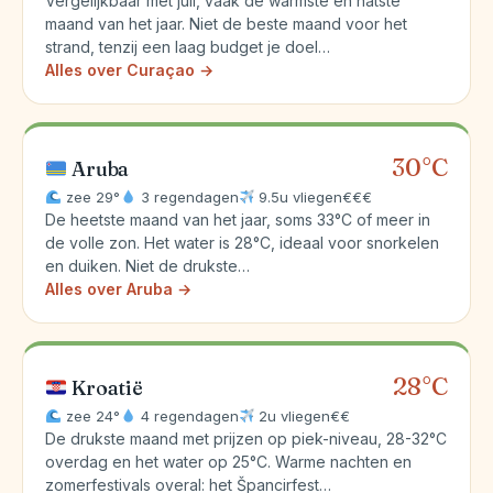
Vergelijkbaar met juli, vaak de warmste en natste
maand van het jaar. Niet de beste maand voor het
strand, tenzij een laag budget je doel…
Alles over Curaçao →
30°C
Aruba
zee 29°
3 regendagen
9.5u vliegen
€€€
De heetste maand van het jaar, soms 33°C of meer in
de volle zon. Het water is 28°C, ideaal voor snorkelen
en duiken. Niet de drukste…
Alles over Aruba →
28°C
Kroatië
zee 24°
4 regendagen
2u vliegen
€€
De drukste maand met prijzen op piek-niveau, 28-32°C
overdag en het water op 25°C. Warme nachten en
zomerfestivals overal: het Špancirfest…