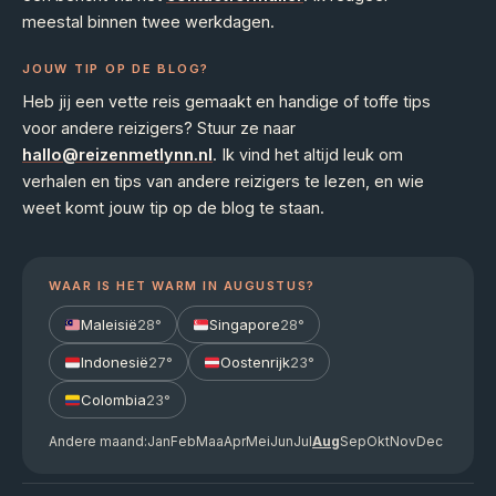
meestal binnen twee werkdagen.
JOUW TIP OP DE BLOG?
Heb jij een vette reis gemaakt en handige of toffe tips
voor andere reizigers? Stuur ze naar
hallo@reizenmetlynn.nl
. Ik vind het altijd leuk om
verhalen en tips van andere reizigers te lezen, en wie
weet komt jouw tip op de blog te staan.
WAAR IS HET WARM IN AUGUSTUS?
Maleisië
28°
Singapore
28°
Indonesië
27°
Oostenrijk
23°
Colombia
23°
Andere maand:
Jan
Feb
Maa
Apr
Mei
Jun
Jul
Aug
Sep
Okt
Nov
Dec