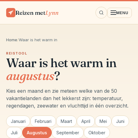
Reizen met
Lynn
MENU
Home
/
Waar is het warm in
REISTOOL
Waar is het warm in
augustus
?
Kies een maand en zie meteen welke van de 50
vakantielanden dan het lekkerst zijn: temperatuur,
regendagen, zeewater en vluchttijd in één overzicht.
Januari
Februari
Maart
April
Mei
Juni
Juli
Augustus
September
Oktober