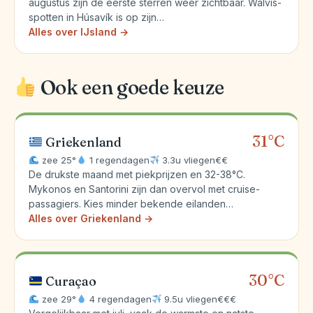
augustus zijn de eerste sterren weer zichtbaar. Walvis-
spotten in Húsavík is op zijn…
Alles over IJsland →
Ook een goede keuze
31°C
Griekenland
zee 25°
1 regendagen
3.3u vliegen
€€
De drukste maand met piekprijzen en 32-38°C.
Mykonos en Santorini zijn dan overvol met cruise-
passagiers. Kies minder bekende eilanden…
Alles over Griekenland →
30°C
Curaçao
zee 29°
4 regendagen
9.5u vliegen
€€€