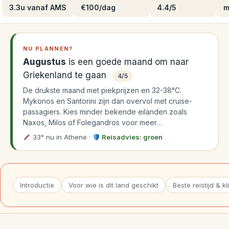
3.3u vanaf AMS
€100/dag
4.4/5
m
NU PLANNEN?
Augustus
is een goede maand om naar
Griekenland te gaan
4/5
De drukste maand met piekprijzen en 32-38°C.
Mykonos en Santorini zijn dan overvol met cruise-
passagiers. Kies minder bekende eilanden zoals
Naxos, Milos of Folegandros voor meer…
33° nu in Athene
·
Reisadvies: groen
Introductie
Voor wie is dit land geschikt
Beste reistijd & k