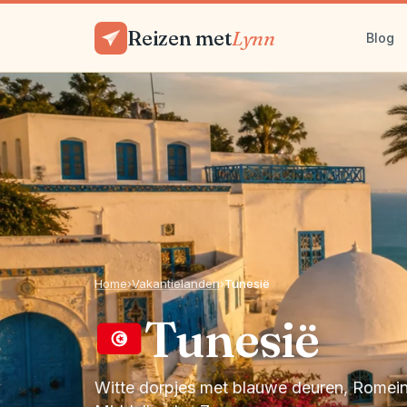
Reizen met
Lynn
Blog
Home
›
Vakantielanden
›
Tunesië
Tunesië
Witte dorpjes met blauwe deuren, Romein