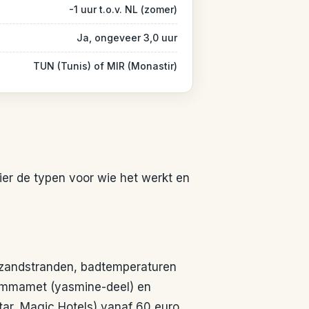
-1 uur t.o.v. NL (zomer)
Ja, ongeveer 3,0 uur
TUN (Tunis) of MIR (Monastir)
Hier de typen voor wie het werkt en
 zandstranden, badtemperaturen
Hammamet (yasmine-deel) en
star, Magic Hotels) vanaf 60 euro