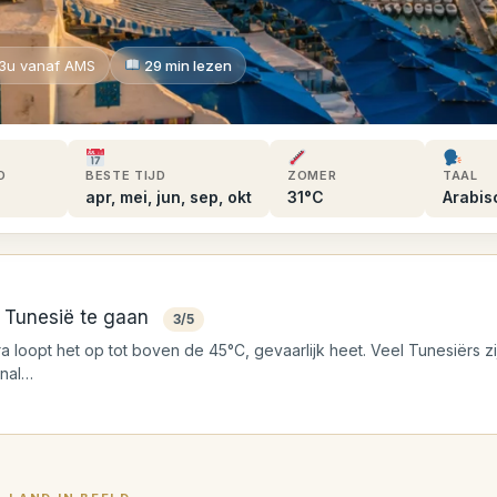
3u vanaf AMS
29 min lezen
D
BESTE TIJD
ZOMER
TAAL
apr, mei, jun, sep, okt
31°C
Arabis
 Tunesië te gaan
3/5
 loopt het op tot boven de 45°C, gevaarlijk heet. Veel Tunesiërs zi
onal…