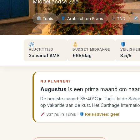
Middellandse Zee.
Tunis
Arabisch en Frans
TND
VLUCHTTIJD
BUDGET MIDRANGE
VEILIGHEI
3u vanaf AMS
€65/dag
3.5/5
NU PLANNEN?
Augustus
is een prima maand om naar
De heetste maand: 35-40°C in Tunis. In de Sahara
op vakantie aan de kust. Het Carthage Internati
33° nu in Tunis
·
Reisadvies: geel