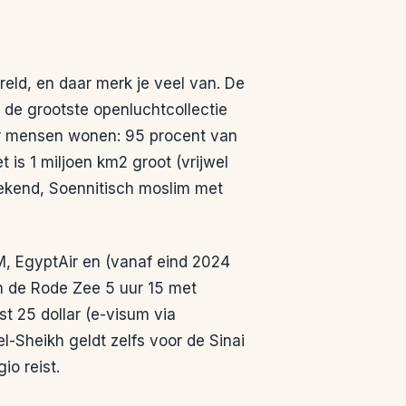
eld, en daar merk je veel van. De
t de grootste openluchtcollectie
ar mensen wonen: 95 procent van
is 1 miljoen km2 groot (vrijwel
rekend, Soennitisch moslim met
LM, EgyptAir en (vanaf eind 2024
n de Rode Zee 5 uur 15 met
t 25 dollar (e-visum via
l-Sheikh geldt zelfs voor de Sinai
io reist.