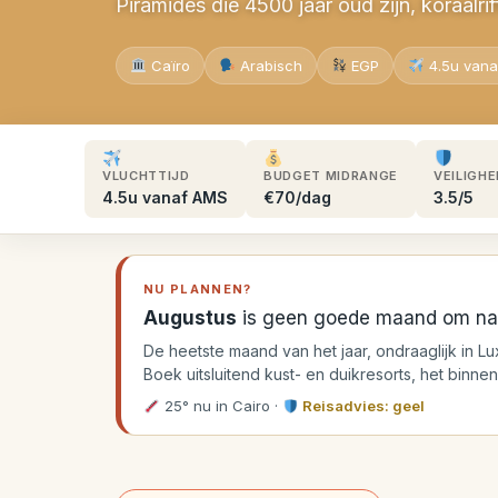
Piramides die 4500 jaar oud zijn, koraalri
Caïro
Arabisch
EGP
4.5u van
VLUCHTTIJD
BUDGET MIDRANGE
VEILIGHE
4.5u vanaf AMS
€70/dag
3.5/5
NU PLANNEN?
Augustus
is geen goede maand om na
De heetste maand van het jaar, ondraaglijk in 
Boek uitsluitend kust- en duikresorts, het binne
25° nu in Cairo
·
Reisadvies: geel