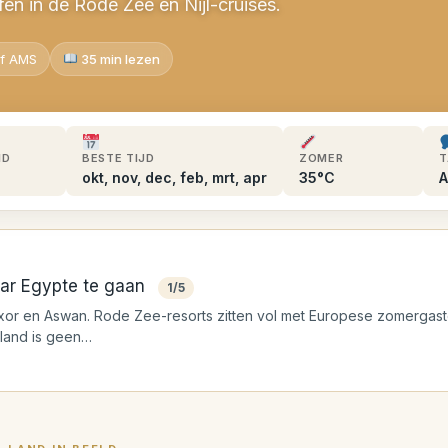
ffen in de Rode Zee en Nijl-cruises.
af AMS
35 min lezen
ID
BESTE TIJD
ZOMER
T
okt, nov, dec, feb, mrt, apr
35°C
A
ar Egypte te gaan
1/5
Luxor en Aswan. Rode Zee-resorts zitten vol met Europese zomergast
nland is geen…