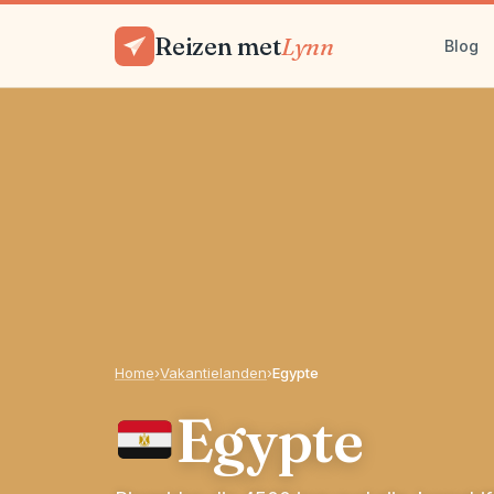
Reizen met
Lynn
Blog
Home
›
Vakantielanden
›
Egypte
Egypte