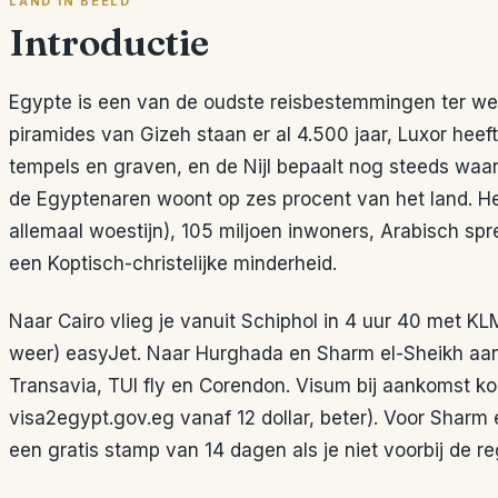
LAND IN BEELD
Introductie
Egypte is een van de oudste reisbestemmingen ter wer
piramides van Gizeh staan er al 4.500 jaar, Luxor heef
tempels en graven, en de Nijl bepaalt nog steeds wa
de Egyptenaren woont op zes procent van het land. Het 
allemaal woestijn), 105 miljoen inwoners, Arabisch sp
een Koptisch-christelijke minderheid.
Naar Cairo vlieg je vanuit Schiphol in 4 uur 40 met K
weer) easyJet. Naar Hurghada en Sharm el-Sheikh aa
Transavia, TUI fly en Corendon. Visum bij aankomst kos
visa2egypt.gov.eg vanaf 12 dollar, beter). Voor Sharm e
een gratis stamp van 14 dagen als je niet voorbij de reg