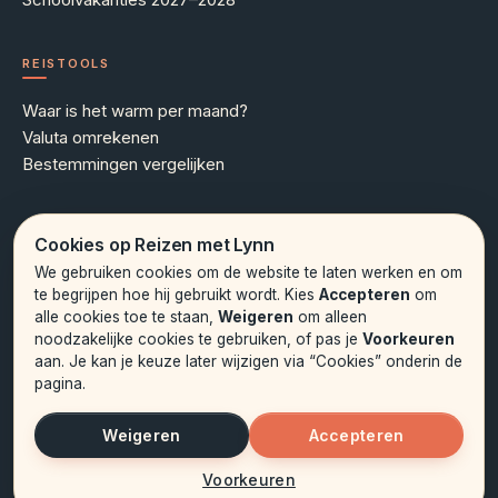
REISTOOLS
Waar is het warm per maand?
Valuta omrekenen
Bestemmingen vergelijken
MEER WETEN
Cookies op Reizen met Lynn
We gebruiken cookies om de website te laten werken en om
Over Lynn
te begrijpen hoe hij gebruikt wordt. Kies
Accepteren
om
Contact
alle cookies toe te staan,
Weigeren
om alleen
Hoe onze artikelen tot stand komen
noodzakelijke cookies te gebruiken, of pas je
Voorkeuren
Privacybeleid
aan. Je kan je keuze later wijzigen via “Cookies” onderin de
Cookieverklaring
pagina.
Weigeren
Accepteren
© 2026 Reizen met Lynn. Alle rechten voorbehouden.
Voorkeuren
Cookies