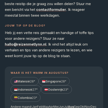
beste reistip die je graag zou willen delen? Stuur me
een bericht via het
contactformulier
. Ik reageer
meestal binnen twee werkdagen.
JOUW TIP OP DE BLOG?
Heb jij een vette reis gemaakt en handige of toffe tips
voor andere reizigers? Stuur ze naar
hallo@reizenmetlynn.nl
. Ik vind het altijd leuk om
verhalen en tips van andere reizigers te lezen, en wie
weet komt jouw tip op de blog te staan.
WAAR IS HET WARM IN AUGUSTUS?
Maleisië
28°
Singapore
28°
Indonesië
27°
Oostenrijk
23°
Colombia
23°
Andere maand:
Jan
Feb
Maa
Apr
Mei
Jun
Jul
Aug
Sep
Okt
Nov
Dec