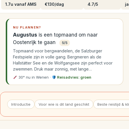
1.7u vanaf AMS
€130/dag
4.7/5
ja
NU PLANNEN?
Augustus
is een topmaand om naar
Oostenrijk te gaan
5/5
Topmaand voor bergwandelen, de Salzburger
Festspiele zijn in volle gang. Bergmeren als de
Hallstätter See en de Wolfgangsee zijn perfect voor
zwemmen. Druk maar zonnig, met lange…
30° nu in Wenen
·
Reisadvies: groen
Introductie
Voor wie is dit land geschikt
Beste reistijd & k