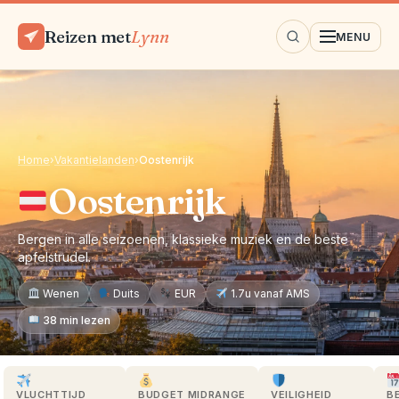
Reizen met
Lynn
MENU
Home
›
Vakantielanden
›
Oostenrijk
Oostenrijk
Bergen in alle seizoenen, klassieke muziek en de beste
apfelstrudel.
Wenen
Duits
EUR
1.7u vanaf AMS
38 min lezen
VLUCHTTIJD
BUDGET MIDRANGE
VEILIGHEID
B