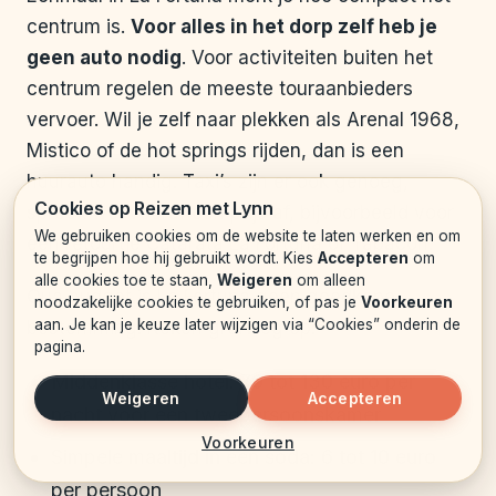
centrum is.
Voor alles in het dorp zelf heb je
geen auto nodig
. Voor activiteiten buiten het
centrum regelen de meeste touraanbieders
vervoer. Wil je zelf naar plekken als Arenal 1968,
Mistico of de hot springs rijden, dan is een
huurauto handig. Taxi’s zijn er ook genoeg,
Cookies op Reizen met Lynn
spreek wel vooraf een prijs af, bijvoorbeeld voor
We gebruiken cookies om de website te laten werken en om
een retourtje Catarata La Fortuna of Tabacón.
te begrijpen hoe hij gebruikt wordt. Kies
Accepteren
om
alle cookies toe te staan,
Weigeren
om alleen
Qua budget is La Fortuna geen goedkope
noodzakelijke cookies te gebruiken, of pas je
Voorkeuren
aan. Je kan je keuze later wijzigen via “Cookies” onderin de
bestemming. Reken grofweg op:
pagina.
Middenklasse hotel: 70 tot 130 euro per
Weigeren
Accepteren
nacht voor een tweepersoonskamer
Voorkeuren
Simpele maaltijd in een soda: 6 tot 10 euro
per persoon