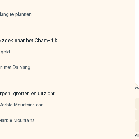
 Nang te plannen
zoek naar het Cham-rijk
egeld
en met Da Nang
W
en, grotten en uitzicht
Marble Mountains aan
Marble Mountains
Al