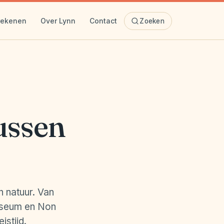
rekenen
Over Lynn
Contact
Zoeken
ussen
n natuur. Van
useum en Non
stijd.