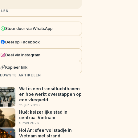
ELEN
Stuur door via WhatsApp
Deel op Facebook
Deel via Instagram
Kopieer link
IEUWSTE ARTIKELEN
Wat is een transitluchthaven
en hoe werkt overstappen op
een vliegveld
25 jun 2026
Hué: keizerlijke stad in
centraal Vietnam
9 mei 2026
Hoi An: sfeervol stadje in
Vietnam met strand,