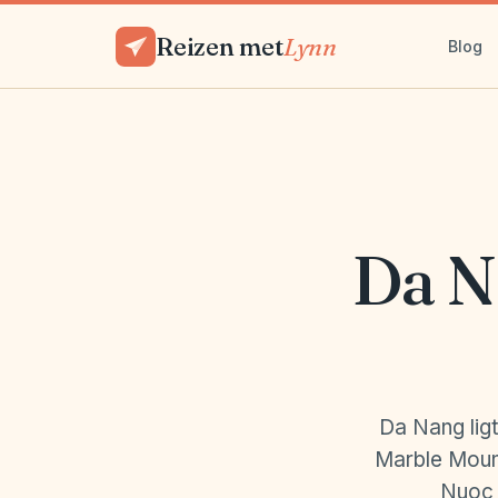
Reizen met
Lynn
Blog
Da N
Da Nang ligt
Marble Moun
Nuoc 