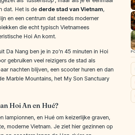
zet als ’tussenstop’, maar als je er eenmaal
n dat. Het is de
derde stad van Vietnam
,
lijn en een centrum dat steeds moderner
t plekken die echt typisch Vietnamees
oeristische Hoi An komt.
it Da Nang ben je in zo’n 45 minuten in Hoi
P
or gebruiken veel reizigers de stad als
 paar nachten blijven, een scooter huren en dan
 de Marble Mountains, het My Son Sanctuary
an Hoi An en Hué?
en lampionnen, en Hué om keizerlijke graven,
te, moderne Vietnam. Je ziet hier gezinnen op