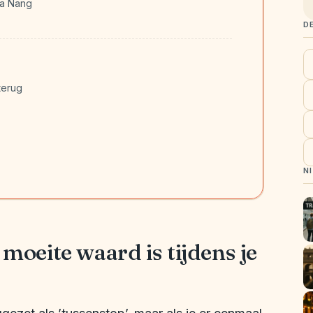
Da Nang
D
terug
N
oeite waard is tijdens je