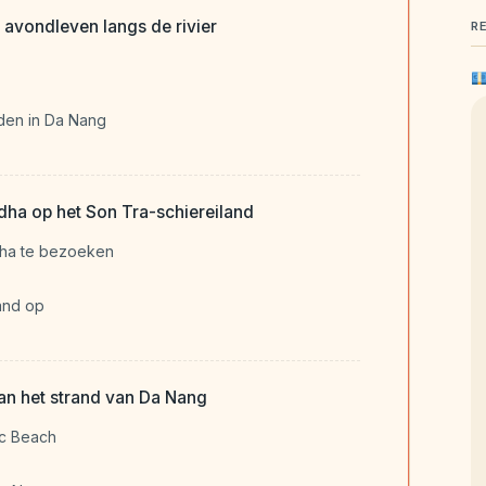
avondleven langs de rivier
R
nden in Da Nang
dha op het Son Tra-schiereiland
ha te bezoeken
and op
an het strand van Da Nang
c Beach