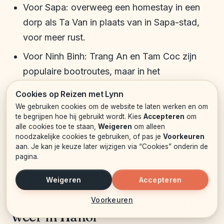
Voor Sapa: overweeg een homestay in een
dorp als Ta Van in plaats van in Sapa-stad,
voor meer rust.
Voor Ninh Binh: Trang An en Tam Coc zijn
populaire bootroutes, maar in het
hoogseizoen ook druk. Ga vroeg op de dag.
Cookies op Reizen met Lynn
We gebruiken cookies om de website te laten werken en om
Heb je maar beperkte tijd, dan is een dagtrip naar
te begrijpen hoe hij gebruikt wordt. Kies
Accepteren
om
Ninh Binh of een korte cruise naar Halong Bay
alle cookies toe te staan,
Weigeren
om alleen
noodzakelijke cookies te gebruiken, of pas je
Voorkeuren
een goede optie. Zorg dat je de avond ervoor al
aan. Je kan je keuze later wijzigen via “Cookies” onderin de
weet waar je wordt opgehaald en hoe laat, zodat
pagina.
je ochtend niet in de stress begint.
Weigeren
Accepteren
Beste reistijd en omgaan met het
Voorkeuren
weer in Hanoi