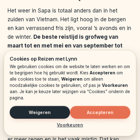
Het weer in Sapa is totaal anders dan in het
zuiden van Vietnam. Het ligt hoog in de bergen
en kan verrassend fris zijn, vooral ’s avonds en in
de winter.
De beste reistijd is grofweg van
maart tot en met mei en van september tot
half december
. In deze periodes is het weer
Cookies op Reizen met Lynn
meestal stabiel, met zonnige dagen en koele
We gebruiken cookies om de website te laten werken en om
nachten.
te begrijpen hoe hij gebruikt wordt. Kies
Accepteren
om
alle cookies toe te staan,
Weigeren
om alleen
noodzakelijke cookies te gebruiken, of pas je
Voorkeuren
Van september tot begin oktober zijn de
aan. Je kan je keuze later wijzigen via “Cookies” onderin de
rijstterrassen op hun mooist. De velden staan vol
pagina.
en kleuren langzaam van frisgroen naar
Weigeren
Accepteren
goudgeel. Reis je vooral voor de uitzichten en
foto’s, plan Sapa dan in deze periode. In juli en
Voorkeuren
augustus zijn de terrassen ook groen, maar valt
er meer regen en is het vaak mistig. Dat kan