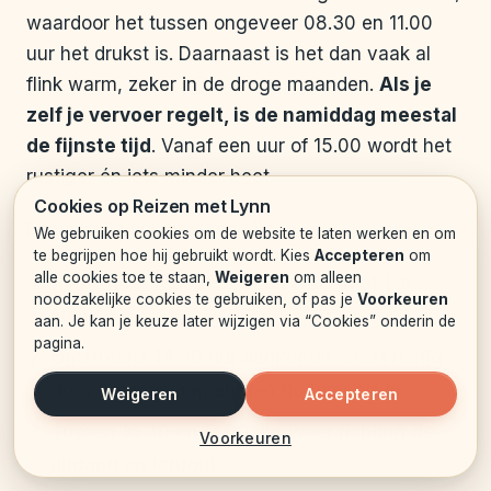
waardoor het tussen ongeveer 08.30 en 11.00
uur het drukst is. Daarnaast is het dan vaak al
flink warm, zeker in de droge maanden.
Als je
zelf je vervoer regelt, is de namiddag meestal
de fijnste tijd
. Vanaf een uur of 15.00 wordt het
rustiger én iets minder heet.
Cookies op Reizen met Lynn
Een handig schema kan zijn:
We gebruiken cookies om de website te laten werken en om
te begrijpen hoe hij gebruikt wordt. Kies
Accepteren
om
alle cookies toe te staan,
Weigeren
om alleen
Rond 13.30 uur vertrek uit Hoi An of Da
noodzakelijke cookies te gebruiken, of pas je
Voorkeuren
Nang.
aan. Je kan je keuze later wijzigen via “Cookies” onderin de
pagina.
Omstreeks 14.30 uur aankomst, eerst rustig
door het museum en dan de tempels in.
Weigeren
Accepteren
Tussen 16.30 en 17.00 uur weer richting de
Voorkeuren
uitgang en terugrit.