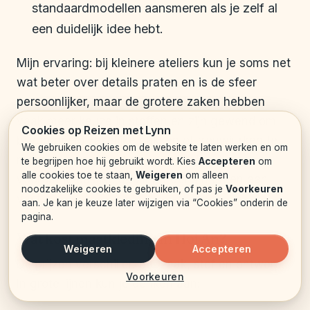
standaardmodellen aansmeren als je zelf al
een duidelijk idee hebt.
Mijn ervaring: bij kleinere ateliers kun je soms net
wat beter over details praten en is de sfeer
persoonlijker, maar de grotere zaken hebben
vaak meer keuze in stoffen en zijn gewend om
Cookies op Reizen met Lynn
bijvoorbeeld zakelijke pakken of trouwjurken te
We gebruiken cookies om de website te laten werken en om
maken. Loop gerust een paar zaken binnen
te begrijpen hoe hij gebruikt wordt. Kies
Accepteren
om
alle cookies toe te staan,
Weigeren
om alleen
voordat je beslist. Je zit nergens meteen aan
noodzakelijke cookies te gebruiken, of pas je
Voorkeuren
vast.
aan. Je kan je keuze later wijzigen via “Cookies” onderin de
pagina.
Wat kost maatkleding in Hoi An?
Weigeren
Accepteren
De prijzen verschillen per zaak, stof en ontwerp.
Voorkeuren
In grote lijnen kun je denken aan: