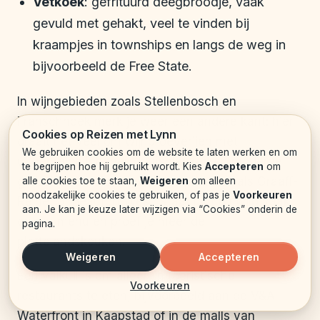
Vetkoek
: gefrituurd deegbroodje, vaak
gevuld met gehakt, veel te vinden bij
kraampjes in townships en langs de weg in
bijvoorbeeld de Free State.
In wijngebieden zoals Stellenbosch en
Franschhoek merk je weer een andere kant: hier
Cookies op Reizen met Lynn
draait het veel om wijnproeverijen met
We gebruiken cookies om de website te laten werken en om
uitgebreide lunches, kaasplanken en moderne
te begrijpen hoe hij gebruikt wordt. Kies
Accepteren
om
gerechten. In de Karoo, rond plaatsen als Graaff-
alle cookies toe te staan,
Weigeren
om alleen
noodzakelijke cookies te gebruiken, of pas je
Voorkeuren
Reinet of Beaufort West, staat lam en wild vaak
aan. Je kan je keuze later wijzigen via “Cookies” onderin de
op het menu en proef je meer de
pagina.
plattelandskeuken.
Weigeren
Accepteren
Een valkuil is om alleen in toeristische
Voorkeuren
restaurants te eten, bijvoorbeeld aan de V&A
Waterfront in Kaapstad of in de malls van