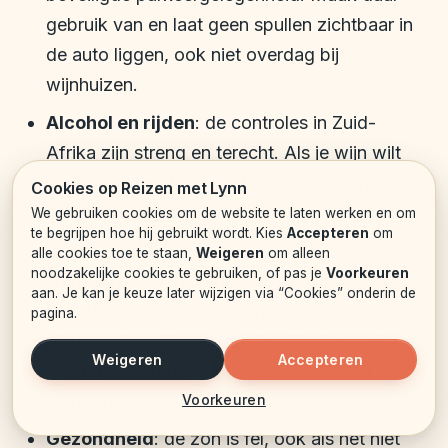
gebruik van en laat geen spullen zichtbaar in
de auto liggen, ook niet overdag bij
wijnhuizen.
Alcohol en rijden
: de controles in Zuid-
Afrika zijn streng en terecht. Als je wijn wilt
proeven, plan dan een dag waarop je niet
Cookies op Reizen met Lynn
zelf hoeft te rijden of beperk je tot een paar
We gebruiken cookies om de website te laten werken en om
te begrijpen hoe hij gebruikt wordt. Kies
Accepteren
om
kleine proefglaasjes.
alle cookies toe te staan,
Weigeren
om alleen
noodzakelijke cookies te gebruiken, of pas je
Voorkeuren
Geld en betalen
: in de meeste wijnhuizen,
aan. Je kan je keuze later wijzigen via “Cookies” onderin de
restaurants en winkels kun je gewoon met
pagina.
pinpas of creditcard betalen. Contant geld is
Weigeren
Accepteren
handig voor fooien, kleine aankopen bij
marktkraampjes en parkeerwachters.
Voorkeuren
Gezondheid
: de zon is fel, ook als het niet