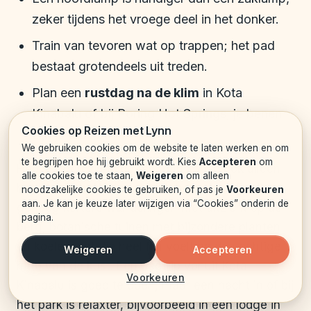
zeker tijdens het vroege deel in het donker.
Train van tevoren wat op trappen; het pad
bestaat grotendeels uit treden.
Plan een
rustdag na de klim
in Kota
Kinabalu of bij Poring Hot Springs, je benen
Cookies op Reizen met Lynn
zijn je dankbaar.
We gebruiken cookies om de website te laten werken en om
te begrijpen hoe hij gebruikt wordt. Kies
Accepteren
om
Heb je geen zin in de top, dan kun je ook alleen
alle cookies toe te staan,
Weigeren
om alleen
het
Kinabalu National Park
bezoeken. Er zijn
noodzakelijke cookies te gebruiken, of pas je
Voorkeuren
aan. Je kan je keuze later wijzigen via “Cookies” onderin de
genoeg kortere wandelingen met uitzicht op de
pagina.
berg, botanische tuinen met bijzondere planten
en koele lucht die heel fijn voelt na de vochtige
Weigeren
Accepteren
hitte van de kust. Een dagtrip vanuit Kota
Voorkeuren
Kinabalu is goed te doen, maar een nacht in of bij
het park is relaxter, bijvoorbeeld in een lodge in