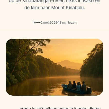
op de Kinabatangan-rivier, hikes in Bako en
de klim naar Mount Kinabalu.
Lynn
2 mei 2026
18 min lezen
orneo is zo’n eiland waar je jungle, dieren