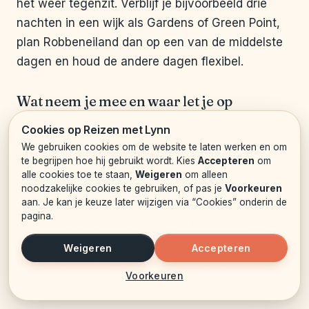
het weer tegenzit. Verblijf je bijvoorbeeld drie
nachten in een wijk als Gardens of Green Point,
plan Robbeneiland dan op een van de middelste
dagen en houd de andere dagen flexibel.
Wat neem je mee en waar let je op
Op de boot kan het fris zijn, zelfs als het in de
Cookies op Reizen met Lynn
stad warm is. Neem een vest of windjack mee,
We gebruiken cookies om de website te laten werken en om
te begrijpen hoe hij gebruikt wordt. Kies
Accepteren
om
zeker als je op het dek wilt staan om foto’s te
alle cookies toe te staan,
Weigeren
om alleen
maken van de skyline van Kaapstad en de
noodzakelijke cookies te gebruiken, of pas je
Voorkeuren
aan. Je kan je keuze later wijzigen via “Cookies” onderin de
Tafelberg. In de Zuid-Afrikaanse zomer is de zon
pagina.
fel, ook op het water en op het eiland zelf. In de
wintermaanden (juni tot augustus) kan het juist
Weigeren
Accepteren
fris en nat zijn, dus dan is een regenjas geen
Voorkeuren
overbodige luxe.