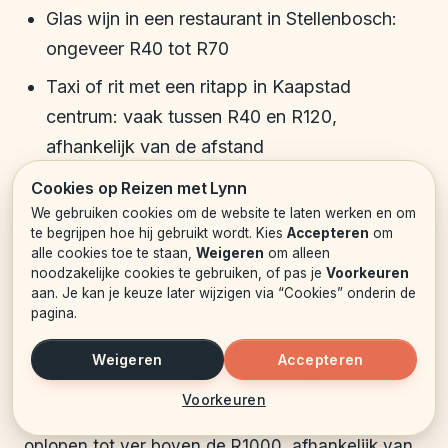
Glas wijn in een restaurant in Stellenbosch:
ongeveer R40 tot R70
Taxi of rit met een ritapp in Kaapstad
centrum: vaak tussen R40 en R120,
afhankelijk van de afstand
Toegang tot een wijnproeverij op een
Cookies op Reizen met Lynn
wijnboerderij bij Franschhoek: rond de R60
We gebruiken cookies om de website te laten werken en om
te begrijpen hoe hij gebruikt wordt. Kies
Accepteren
om
tot R120 per persoon
alle cookies toe te staan,
Weigeren
om alleen
noodzakelijke cookies te gebruiken, of pas je
Voorkeuren
Parkeergeld in de stad, inclusief fooi voor de
aan. Je kan je keuze later wijzigen via “Cookies” onderin de
parkeerwacht: vaak R10 tot R20 per keer
pagina.
Weigeren
Accepteren
Activiteiten lopen qua prijs veel meer uiteen. Een
safari-drive in een privéreservaat bij Hoedspruit
Voorkeuren
kost al snel vanaf R500 per persoon en kan
oplopen tot ver boven de R1000, afhankelijk van