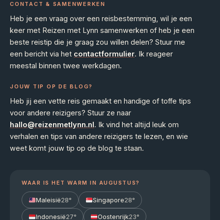
CONTACT & SAMENWERKEN
Heb je een vraag over een reisbestemming, wil je een
keer met Reizen met Lynn samenwerken of heb je een
beste reistip die je graag zou willen delen? Stuur me
een bericht via het
contactformulier
. Ik reageer
meestal binnen twee werkdagen.
JOUW TIP OP DE BLOG?
Heb jij een vette reis gemaakt en handige of toffe tips
voor andere reizigers? Stuur ze naar
hallo@reizenmetlynn.nl
. Ik vind het altijd leuk om
verhalen en tips van andere reizigers te lezen, en wie
weet komt jouw tip op de blog te staan.
WAAR IS HET WARM IN AUGUSTUS?
Maleisië
28°
Singapore
28°
Indonesië
27°
Oostenrijk
23°