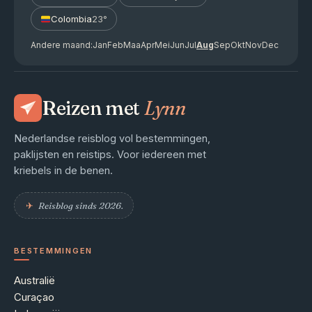
Colombia
23°
Andere maand:
Jan
Feb
Maa
Apr
Mei
Jun
Jul
Aug
Sep
Okt
Nov
Dec
Reizen met
Lynn
Nederlandse reisblog vol bestemmingen,
paklijsten en reistips. Voor iedereen met
kriebels in de benen.
✈︎
Reisblog sinds 2026.
BESTEMMINGEN
Australië
Curaçao