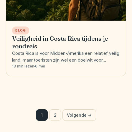
BLOG
Veiligheid in Costa Rica tijdens je
rondreis
Costa Rica is voor Midden-Amerika een relatief veilig
land, maar toeristen zijn wel een doelwit voor…
18 min lezen
6 mei
Berichten
1
2
Volgende →
paginering