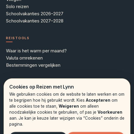
Solo reizen
Schoolvakanties 2026–2027
Schoolvakanties 2027–2028
REISTOOLS
Waar is het warm per maand?
Valuta omrekenen
Bestemmingen vergelijken
MEER WETEN
Cookies op Reizen met Lynn
We gebruiken cookies om de website te laten werken en om
Over Lynn
te begrijpen hoe hij gebruikt wordt. Kies
Accepteren
om
Contact
alle cookies toe te staan,
Weigeren
om alleen
Hoe onze artikelen tot stand komen
noodzakelijke cookies te gebruiken, of pas je
Voorkeuren
Privacybeleid
aan. Je kan je keuze later wijzigen via “Cookies” onderin de
Cookieverklaring
pagina.