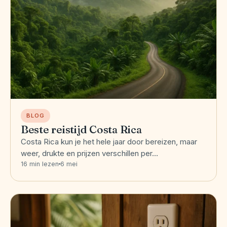
BLOG
Beste reistijd Costa Rica
Costa Rica kun je het hele jaar door bereizen, maar
weer, drukte en prijzen verschillen per…
16 min lezen
6 mei