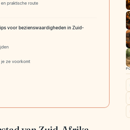
en praktische route
tips voor bezienswaardigheden in Zuid-
ijden
 je ze voorkomt
P
stad van Zuid-Afrika