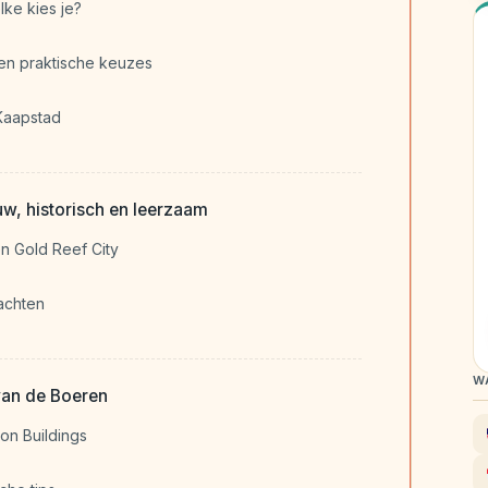
lke kies je?
en praktische keuzes
 Kaapstad
w, historisch en leerzaam
n Gold Reef City
achten
W
van de Boeren
on Buildings