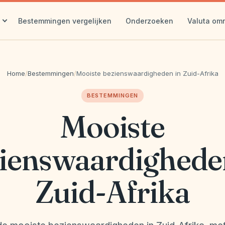
Bestemmingen vergelijken
Onderzoeken
Valuta om
Home
/
Bestemmingen
/
Mooiste bezienswaardigheden in Zuid-Afrika
BESTEMMINGEN
Mooiste
ienswaardighede
Zuid-Afrika