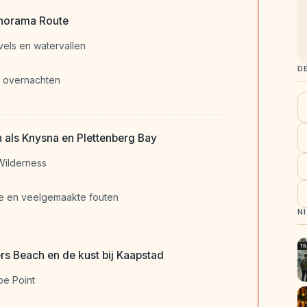
anorama Route
els en watervallen
D
n overnachten
 als Knysna en Plettenberg Bay
Wilderness
ute en veelgemaakte fouten
N
s Beach en de kust bij Kaapstad
e Point