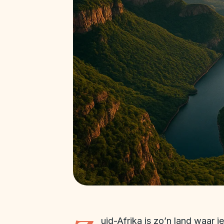
uid-Afrika is zo’n land waar je