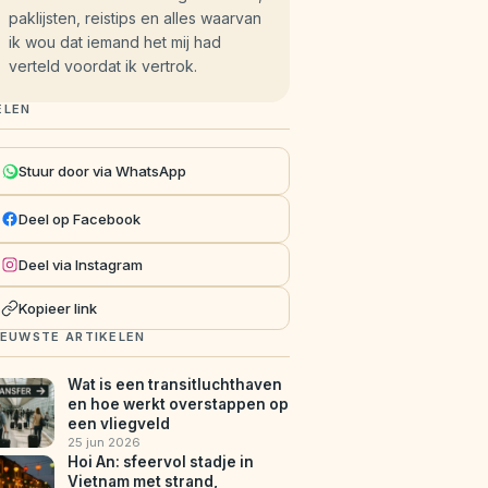
paklijsten, reistips en alles waarvan
ik wou dat iemand het mij had
verteld voordat ik vertrok.
ELEN
Stuur door via WhatsApp
Deel op Facebook
Deel via Instagram
Kopieer link
IEUWSTE ARTIKELEN
Wat is een transitluchthaven
en hoe werkt overstappen op
een vliegveld
25 jun 2026
Hoi An: sfeervol stadje in
Vietnam met strand,