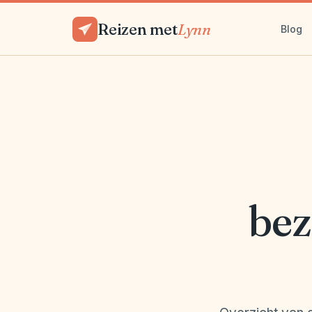
Reizen met
Lynn
Blog
bez