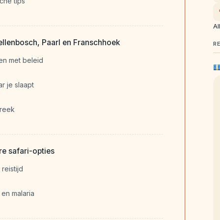
che tips
Al
ellenbosch, Paarl en Franschhoek
R
en met beleid
r je slaapt
treek
e safari-opties
reistijd
 en malaria