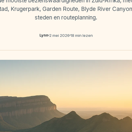
de mooiste bezienswaardigheden in Zuid-Afrika, met 
ad, Krugerpark, Garden Route, Blyde River Canyon,
steden en routeplanning.
Lynn
2 mei 2026
18 min lezen