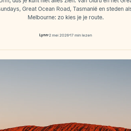
norm, dus je kunt niet alles zien. Van Uluru en het Gre
tsundays, Great Ocean Road, Tasmanië en steden al
Melbourne: zo kies je je route.
Lynn
2 mei 2026
17 min lezen