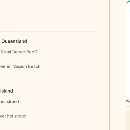
u
ch Queensland
 Great Barrier Reef?
tree en Mission Beach
 Island
het strand
W
over het strand