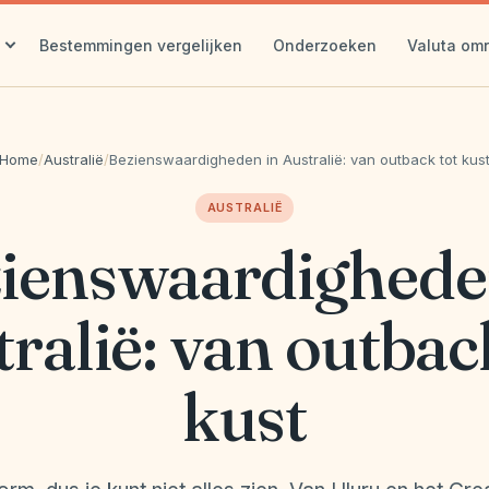
Bestemmingen vergelijken
Onderzoeken
Valuta om
Home
/
Australië
/
Bezienswaardigheden in Australië: van outback tot kus
AUSTRALIË
ienswaardighede
ralië: van outbac
kust