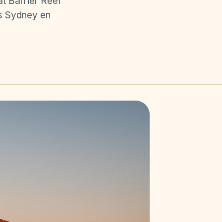
at Barrier Reef
s Sydney en