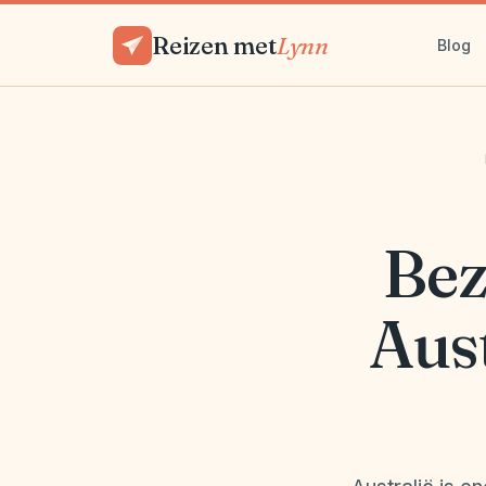
Reizen met
Lynn
Blog
Bez
Aust