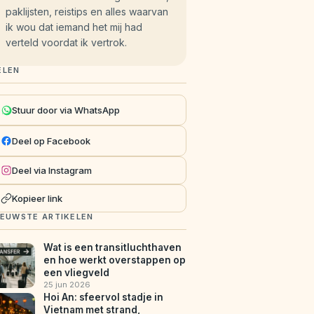
paklijsten, reistips en alles waarvan
ik wou dat iemand het mij had
verteld voordat ik vertrok.
ELEN
Stuur door via WhatsApp
Deel op Facebook
Deel via Instagram
Kopieer link
IEUWSTE ARTIKELEN
Wat is een transitluchthaven
en hoe werkt overstappen op
een vliegveld
25 jun 2026
Hoi An: sfeervol stadje in
Vietnam met strand,