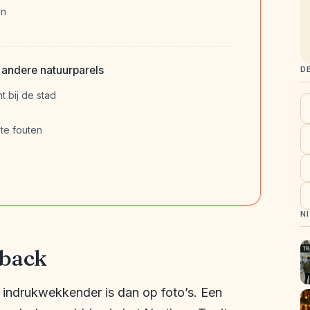
en
 andere natuurparels
D
t bij de stad
te fouten
N
tback
og indrukwekkender is dan op foto’s. Een