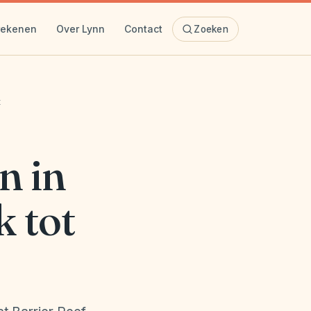
rekenen
Over Lynn
Contact
Zoeken
t
n in
k tot