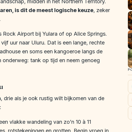
landschap, midden in het Northern Territory.
varen, is dit de meest logische keuze
, zeker
.
 Rock Airport bij Yulara of op Alice Springs.
 vijf uur naar Uluru. Dat is een lange, rechte
roadhouse en soms een kangoeroe langs de
n onderweg: tank op tijd en neem genoeg
P
ru
 drie als je ook rustig wilt bijkomen van de
:
 een vlakke wandeling van zo’n 10 à 11
es, rotstekeningen en grotten. Begin vroeg in