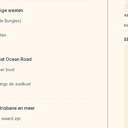
uige westen
Al
gle Bungles)
R
sten
eat Ocean Road
per boot
angs de zuidkust
Brisbane en meer
 waard zijn