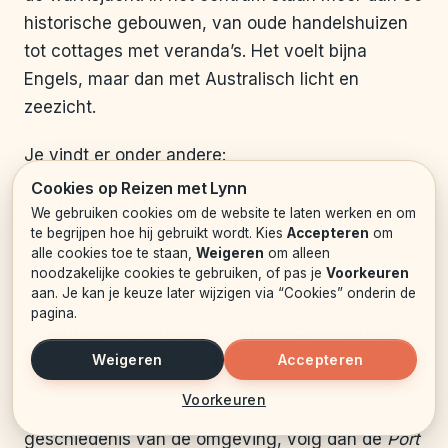
historische gebouwen, van oude handelshuizen
tot cottages met veranda’s. Het voelt bijna
Engels, maar dan met Australisch licht en
zeezicht.
Je vindt er onder andere:
Cookies op Reizen met Lynn
Sfeervolle huisjes met uitzicht op zee, vaak
We gebruiken cookies om de website te laten werken en om
gebruikt als vakantieaccommodatie,
te begrijpen hoe hij gebruikt wordt. Kies
Accepteren
om
alle cookies toe te staan,
Weigeren
om alleen
bijvoorbeeld langs Ocean Drive.
noodzakelijke cookies te gebruiken, of pas je
Voorkeuren
aan. Je kan je keuze later wijzigen via “Cookies” onderin de
Mooie wandelpaden langs de kust, zoals de
pagina.
route naar Griffiths Island met zijn vuurtoren
Weigeren
Accepteren
en grote kolonies zeevogels.
Voorkeuren
Als je meer wilt weten over de maritieme
geschiedenis van de omgeving, volg dan de
Port