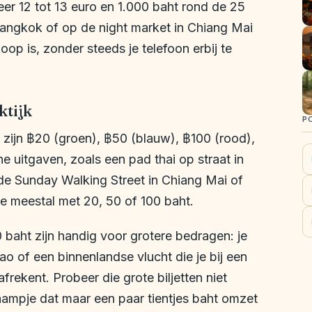
r 12 tot 13 euro en 1.000 baht rond de 25
 Bangkok of op de night market in Chiang Mai
oop is, zonder steeds je telefoon erbij te
ktijk
P
t zijn ฿20 (groen), ฿50 (blauw), ฿100 (rood),
e uitgaven, zoals een pad thai op straat in
de Sunday Walking Street in Chiang Mai of
 je meestal met 20, 50 of 100 baht.
 baht zijn handig voor grotere bedragen: je
ao of een binnenlandse vlucht die je bij een
frekent. Probeer die grote biljetten niet
kraampje dat maar een paar tientjes baht omzet