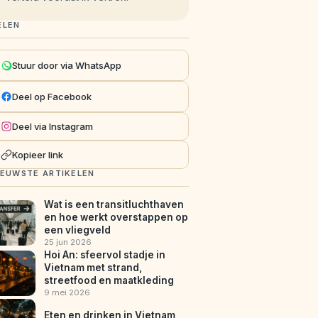
ELEN
Stuur door via WhatsApp
Deel op Facebook
Deel via Instagram
Kopieer link
IEUWSTE ARTIKELEN
Wat is een transitluchthaven
en hoe werkt overstappen op
een vliegveld
25 jun 2026
Hoi An: sfeervol stadje in
Vietnam met strand,
streetfood en maatkleding
9 mei 2026
Eten en drinken in Vietnam