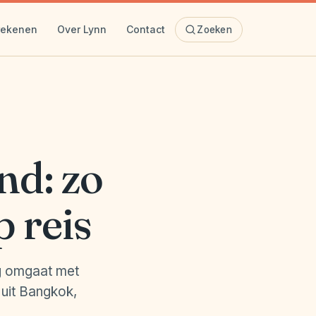
rekenen
Over Lynn
Contact
Zoeken
nd: zo
p reis
ig omgaat met
 uit Bangkok,