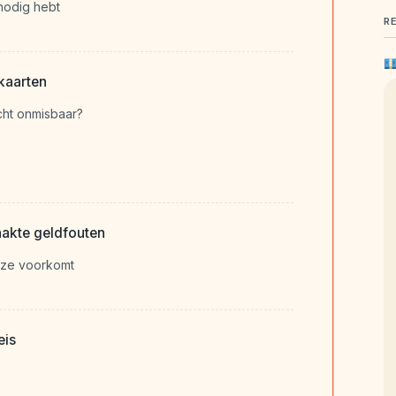
 nodig hebt
R
kaarten
cht onmisbaar?
aakte geldfouten
e ze voorkomt
eis