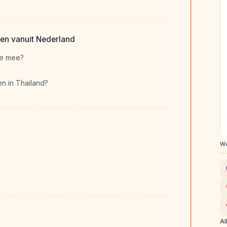
en vanuit Nederland
je mee?
en in Thailand?
W
Al