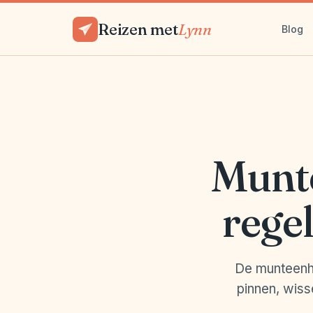
Reizen met
Lynn
Blog
Munte
regel
De munteenhe
pinnen, wiss