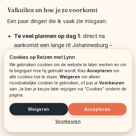
Valkuilen en hoe je ze voorkomt
Een paar dingen die ik vaak zie misgaan:
Te veel plannen op dag 1
: direct na
aankomst een lange rit Johannesburg –
Graskop inplannen klinkt efficiënt, maar is
Cookies op Reizen met Lynn
vermoeiend en onveilig. Beter: eerst een
We gebruiken cookies om de website te laten werken en om
te begrijpen hoe hij gebruikt wordt. Kies
Accepteren
om
nacht dichtbij de luchthaven.
alle cookies toe te staan,
Weigeren
om alleen
noodzakelijke cookies te gebruiken, of pas je
Voorkeuren
Vergeten dat het ’s avonds sneller donker is
aan. Je kan je keuze later wijzigen via “Cookies” onderin de
dan in de Nederlandse zomer. Een “klein ritje”
pagina.
na zonsondergang over onbekende wegen
Weigeren
Accepteren
bij bijvoorbeeld Oudtshoorn of langs de
Tuinroute is dan ineens een stuk minder
Voorkeuren
relaxed.