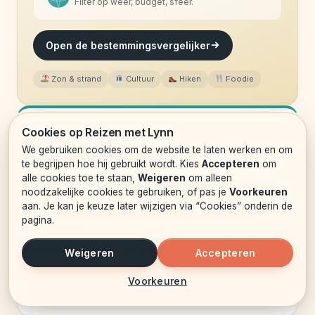
Filter op weer, budget, sfeer.
Open de bestemmingsvergelijker
Zon & strand
Cultuur
Hiken
Foodie
Cookies op Reizen met Lynn
We gebruiken cookies om de website te laten werken en om
VALUTA OMREKENEN
te begrijpen hoe hij gebruikt wordt. Kies
Accepteren
om
alle cookies toe te staan,
Weigeren
om alleen
Van euro naar baht, dollar of een van de 165 andere
noodzakelijke cookies te gebruiken, of pas je
Voorkeuren
wereldvaluta: altijd de koers van vandaag, met
aan. Je kan je keuze later wijzigen via “Cookies” onderin de
koersverloop en een printbaar spiekbriefje voor
pagina.
onderweg.
Vandaag: 1 euro = 38,44 Thaise baht.
Weigeren
Accepteren
Voorkeuren
Naar de omrekenaar