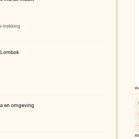
ni-trekking
a Lombok
W
eja en omgeving
Al