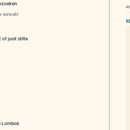
bezoeken
R
e aanpakt
of juist stilte
op Lombok