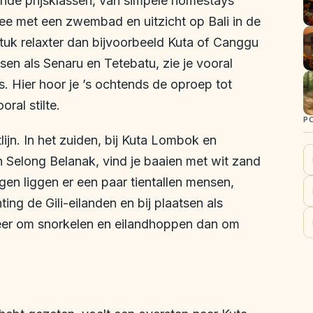
llende prijsklassen, van simpele homestays
ee met een zwembad en uitzicht op Bali in de
 stuk relaxter dan bijvoorbeeld Kuta of Canggu
tsen als Senaru en Tetebatu, zie je vooral
es. Hier hoor je ’s ochtends de oproep tot
ral stilte.
P
tlijn. In het zuiden, bij Kuta Lombok en
 Selong Belanak, vind je baaien met wit zand
en liggen er een paar tientallen mensen,
ing de Gili-eilanden en bij plaatsen als
meer om snorkelen en eilandhoppen dan om