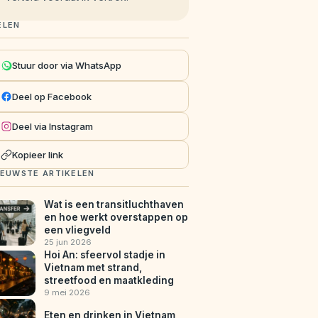
ELEN
Stuur door via WhatsApp
Deel op Facebook
Deel via Instagram
Kopieer link
IEUWSTE ARTIKELEN
Wat is een transitluchthaven
en hoe werkt overstappen op
een vliegveld
25 jun 2026
Hoi An: sfeervol stadje in
Vietnam met strand,
streetfood en maatkleding
9 mei 2026
Eten en drinken in Vietnam