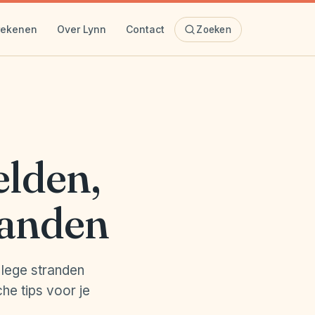
rekenen
Over Lynn
Contact
Zoeken
elden,
randen
 lege stranden
he tips voor je