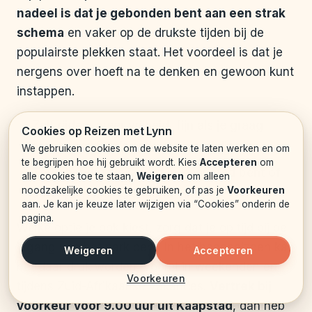
nadeel is dat je gebonden bent aan een strak
schema
en vaker op de drukste tijden bij de
populairste plekken staat. Het voordeel is dat je
nergens over hoeft na te denken en gewoon kunt
instappen.
Zelf rijden: meer vrijheid, fijn als je graag
Cookies op Reizen met Lynn
stopt voor foto’s en korte wandelingen
We gebruiken cookies om de website te laten werken en om
te begrijpen hoe hij gebruikt wordt. Kies
Accepteren
om
Tour: handig als je kort in Kaapstad bent of
alle cookies toe te staan,
Weigeren
om alleen
noodzakelijke cookies te gebruiken, of pas je
Voorkeuren
autorijden hier spannend vindt
aan. Je kan je keuze later wijzigen via “Cookies” onderin de
pagina.
Welke optie je ook kiest, zorg dat je op tijd bij de
ingang van het park bent. In het hoogseizoen kan
Weigeren
Accepteren
het daar druk worden, vooral in weekenden en
Voorkeuren
tijdens Zuid-Afrikaanse vakanties.
Vertrek bij
voorkeur voor 9.00 uur uit Kaapstad
, dan heb