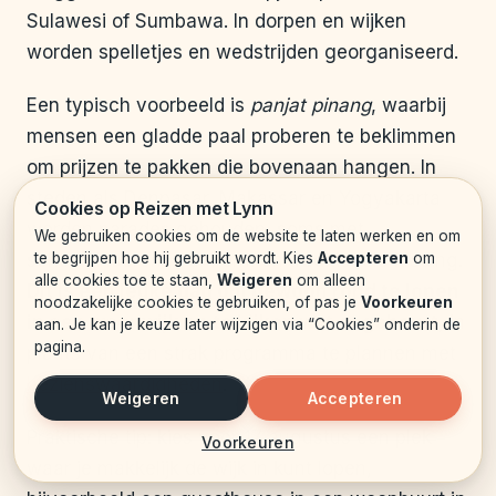
Sulawesi of Sumbawa. In dorpen en wijken
worden spelletjes en wedstrijden georganiseerd.
Een typisch voorbeeld is
panjat pinang
, waarbij
mensen een gladde paal proberen te beklimmen
om prijzen te pakken die bovenaan hangen. In
steden als Denpasar, Makassar en Yogyakarta
Cookies op Reizen met Lynn
worden parades gehouden, soms met
We gebruiken cookies om de website te laten werken en om
te begrijpen hoe hij gebruikt wordt. Kies
Accepteren
om
schoolkinderen in uniform en traditionele kleding.
alle cookies toe te staan,
Weigeren
om alleen
Dit is een leuke dag om gewoon rond te lopen
noodzakelijke cookies te gebruiken, of pas je
Voorkeuren
in een woonwijk en te kijken wat er gebeurt
, in
aan. Je kan je keuze later wijzigen via “Cookies” onderin de
pagina.
plaats van een strak programma te plannen met
bezienswaardigheden
.
Weigeren
Accepteren
Praktische tip: kies voor 17 augustus een plek
Voorkeuren
waar je makkelijk de wijk in kunt lopen,