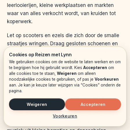
leerlooierijen, kleine werkplaatsen en markten
waar van alles verkocht wordt, van kruiden tot
koperwerk.
Let op scooters en ezels die zich door de smalle
straatjes wringen. Draag gesloten schoenen en
neem contant geld mee, want niet overal kun je
Cookies op Reizen met Lynn
pinnen. Overnacht bij voorkeur in een riad in of
We gebruiken cookies om de website te laten werken en om
net bij de medina, zodat je ’s avonds niet ver
te begrijpen hoe hij gebruikt wordt. Kies
Accepteren
om
alle cookies toe te staan,
Weigeren
om alleen
hoeft te lopen.
noodzakelijke cookies te gebruiken, of pas je
Voorkeuren
aan. Je kan je keuze later wijzigen via “Cookies” onderin de
Havana in Cuba voelt ook alsof je teruggaat in de
pagina.
tijd, maar dan met oldtimers en vervaagde
Weigeren
Accepteren
koloniale gevels. In Habana Vieja kun je uren
rondstruinen langs pleinen als Plaza Vieja en
Voorkeuren
Plaza de la Catedral. ’s Avonds klinkt er live