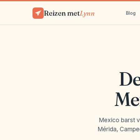
Reizen met
Lynn
Blog
De
Mex
Mexico barst v
Mérida, Campech