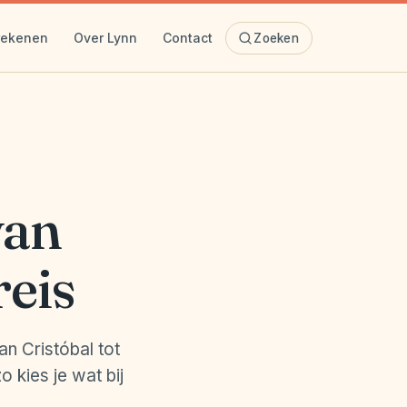
rekenen
Over Lynn
Contact
Zoeken
van
reis
n Cristóbal tot
 kies je wat bij