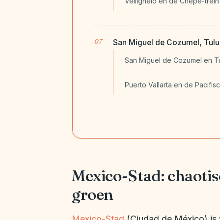
Veiligheid en de Chepe-trein
San Miguel de Cozumel, Tulum
San Miguel de Cozumel en T
Puerto Vallarta en de Pacifis
Mexico-Stad: chaotis
groen
Mexico-Stad
(Ciudad de México) is v