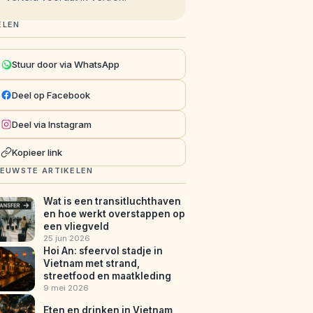
ELEN
Stuur door via WhatsApp
Deel op Facebook
Deel via Instagram
Kopieer link
IEUWSTE ARTIKELEN
Wat is een transitluchthaven
en hoe werkt overstappen op
een vliegveld
25 jun 2026
Hoi An: sfeervol stadje in
Vietnam met strand,
streetfood en maatkleding
9 mei 2026
Eten en drinken in Vietnam