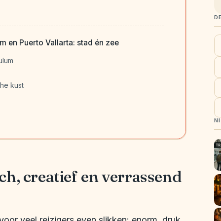
D
 en Puerto Vallarta: stad én zee
ulum
che kust
N
ch, creatief en verrassend
oor veel reizigers even slikken: enorm, druk