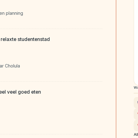
 en planning
 relaxte studentenstad
ar Cholula
W
eel veel goed eten
Al