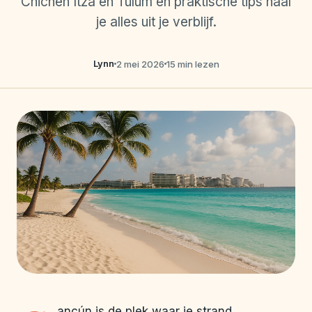
Chichén Itzá en Tulum en praktische tips haal
je alles uit je verblijf.
Lynn
2 mei 2026
15 min lezen
ancún is de plek waar je strand,