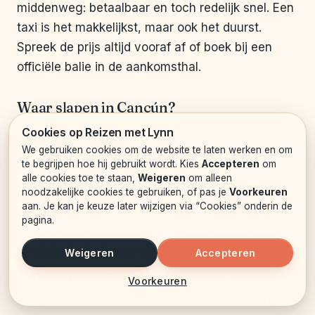
middenweg: betaalbaar en toch redelijk snel. Een
taxi is het makkelijkst, maar ook het duurst.
Spreek de prijs altijd vooraf af of boek bij een
officiële balie in de aankomsthal.
Waar slapen in Cancún?
Cookies op Reizen met Lynn
Je keuze voor een wijk bepaalt echt hoe je
We gebruiken cookies om de website te laten werken en om
Cancún ervaart. Grofweg heb je drie opties:
te begrijpen hoe hij gebruikt wordt. Kies
Accepteren
om
alle cookies toe te staan,
Weigeren
om alleen
Zona Hotelera
: strand voor de deur, veel
noodzakelijke cookies te gebruiken, of pas je
Voorkeuren
aan. Je kan je keuze later wijzigen via “Cookies” onderin de
resorts, restaurants en clubs. Ideaal als je
pagina.
vooral strand en gemak wilt, en het niet erg
vindt dat je in een toeristische bubbel zit.
Weigeren
Accepteren
Downtown (Centro)
: goedkoper, meer lokaal
Voorkeuren
leven, markten en taqueria’s. Je pakt dan de