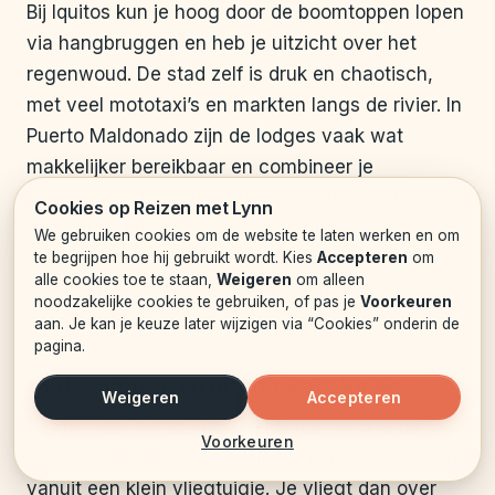
Bij Iquitos kun je hoog door de boomtoppen lopen
via hangbruggen en heb je uitzicht over het
regenwoud. De stad zelf is druk en chaotisch,
met veel mototaxi’s en markten langs de rivier. In
Puerto Maldonado zijn de lodges vaak wat
makkelijker bereikbaar en combineer je
boottochten met wandelingen naar kleilikken
Cookies op Reizen met Lynn
waar ara’s en papegaaien zich verzamelen. Voor
We gebruiken cookies om de website te laten werken en om
te begrijpen hoe hij gebruikt wordt. Kies
Accepteren
om
gezinnen is een lodge met vaste gidsen en
alle cookies toe te staan,
Weigeren
om alleen
duidelijke programma’s vaak het meest
noodzakelijke cookies te gebruiken, of pas je
Voorkeuren
ontspannen.
aan. Je kan je keuze later wijzigen via “Cookies” onderin de
pagina.
Oude culturen en mysterieuze lijnen
Weigeren
Accepteren
Verder naar het zuiden, bij Nazca, vind je de
Voorkeuren
beroemde
Nazca-lijnen
. Die zie je pas echt goed
vanuit een klein vliegtuigje. Je vliegt dan over