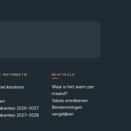
E INFORMATIE
REISTOOLS
Waar is het warm per
met kinderen
maand?
Valuta omrekenen
zen
Bestemmingen
akanties 2026–2027
vergelijken
akanties 2027–2028