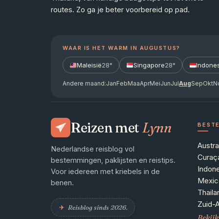
routes. Zo ga je beter voorbereid op pad.
WAAR IS HET WARM IN AUGUSTUS?
Maleisië
28°
Singapore
28°
Indone
Andere maand:
Jan
Feb
Maa
Apr
Mei
Jun
Jul
Aug
Sep
Okt
N
Reizen met
Lynn
BEST
Austra
Nederlandse reisblog vol
Curaç
bestemmingen, paklijsten en reistips.
Indon
Voor iedereen met kriebels in de
Mexic
benen.
Thaila
Zuid-A
✈︎
Reisblog sinds 2026.
Bekijk