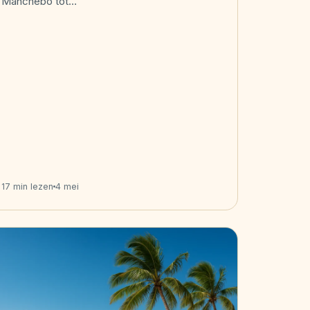
Manchebo tot…
17 min lezen
4 mei