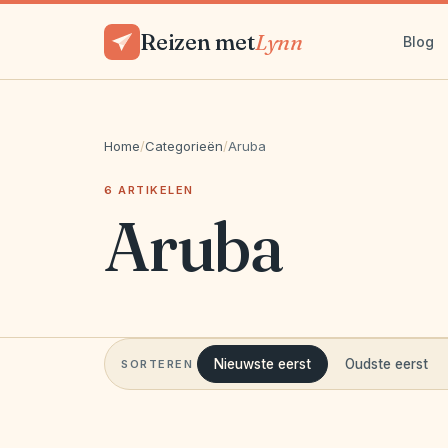
Reizen met
Lynn
Blog
Home
/
Categorieën
/
Aruba
6 ARTIKELEN
Aruba
Nieuwste eerst
Oudste eerst
SORTEREN