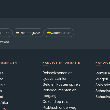
sië
27°
Oostenrijk
23°
Colombia
23°
ov
Dec
EMMINGEN
HANDIGE INFORMATIE
HANDIG
Reisseizoenen en
lië
Reizen 
tijdsverschillen
ao
Vliegen
Geld en kosten op reis
esië
Solo rei
Reisdocumenten en
o
Schoolv
toegang
nd
Schoolv
Gezond op reis
frika
Praktisch onderweg
 alle