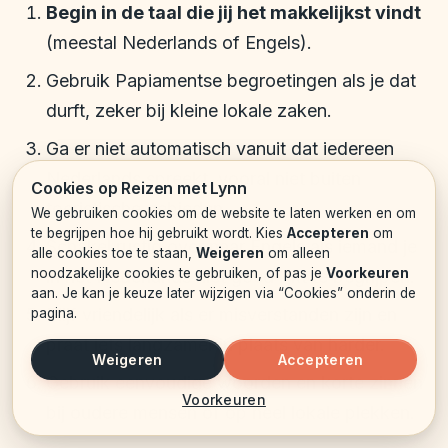
Begin in de taal die jij het makkelijkst vindt
(meestal Nederlands of Engels).
Gebruik Papiamentse begroetingen als je dat
durft, zeker bij kleine lokale zaken.
Ga er niet automatisch vanuit dat iedereen
Nederlands spreekt, vooral niet buiten
Cookies op Reizen met Lynn
toeristische gebieden.
We gebruiken cookies om de website te laten werken en om
te begrijpen hoe hij gebruikt wordt. Kies
Accepteren
om
Schakel rustig over naar Engels als iemand je
alle cookies toe te staan,
Weigeren
om alleen
noodzakelijke cookies te gebruiken, of pas je
Voorkeuren
in het Nederlands niet goed lijkt te begrijpen.
aan. Je kan je keuze later wijzigen via “Cookies” onderin de
Blijf vriendelijk als er misverstanden zijn en
pagina.
praat iets langzamer in plaats van harder.
Weigeren
Accepteren
Gebruik eenvoudige woorden en korte zinnen
Voorkeuren
bij oudere mensen of op heel lokale plekken.