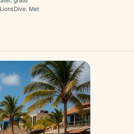
ter, gratis
j LionsDive. Met