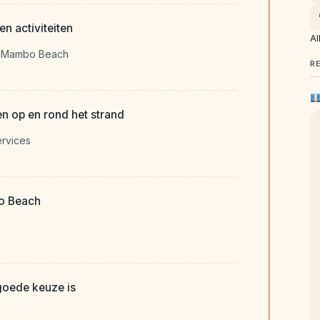
en activiteiten
Al
op Mambo Beach
R
en op en rond het strand
rvices
o Beach
oede keuze is