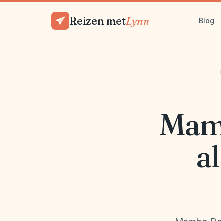
Reizen met
Lynn
Blog
Mamb
al