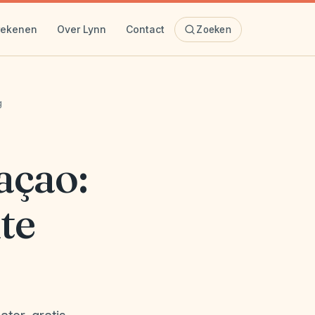
rekenen
Over Lynn
Contact
Zoeken
g
açao:
xte