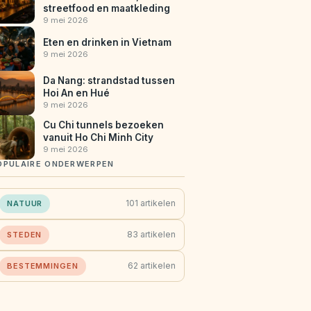
streetfood en maatkleding
9 mei 2026
Eten en drinken in Vietnam
9 mei 2026
Da Nang: strandstad tussen
Hoi An en Hué
9 mei 2026
Cu Chi tunnels bezoeken
vanuit Ho Chi Minh City
9 mei 2026
OPULAIRE ONDERWERPEN
101 artikelen
NATUUR
83 artikelen
STEDEN
62 artikelen
BESTEMMINGEN