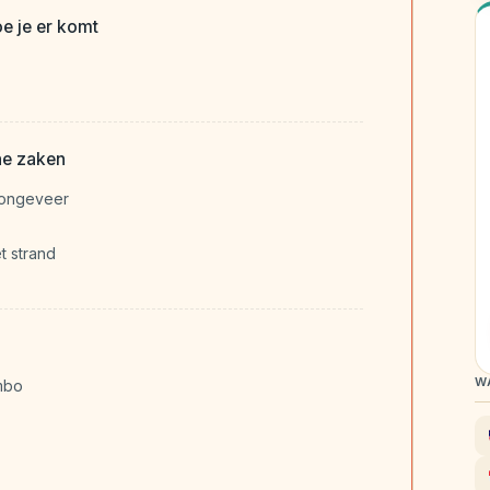
e je er komt
he zaken
 ongeveer
t strand
W
mbo