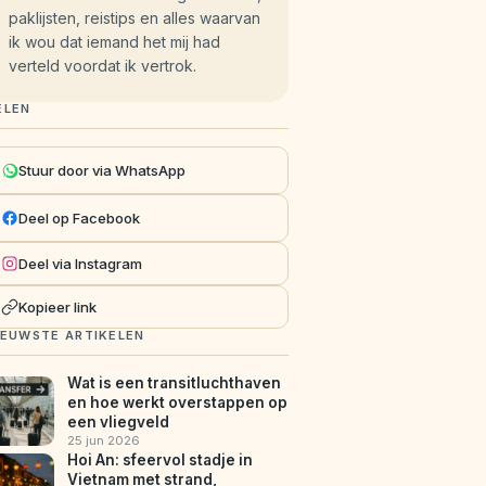
paklijsten, reistips en alles waarvan
ik wou dat iemand het mij had
verteld voordat ik vertrok.
ELEN
Stuur door via WhatsApp
Deel op Facebook
Deel via Instagram
Kopieer link
IEUWSTE ARTIKELEN
Wat is een transitluchthaven
en hoe werkt overstappen op
een vliegveld
25 jun 2026
Hoi An: sfeervol stadje in
Vietnam met strand,