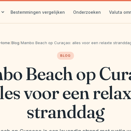
Bestemmingen vergelijken
Onderzoeken
Valuta om
Home
/
Blog
/
Mambo Beach op Curaçao: alles voor een relaxte strandda
BLOG
o Beach op Cur
les voor een rela
stranddag