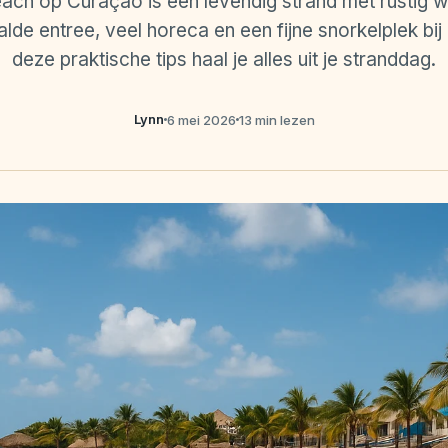
h op Curaçao is een levendig strand met rustig wa
lde entree, veel horeca en een fijne snorkelplek bi
deze praktische tips haal je alles uit je stranddag.
Lynn
6 mei 2026
13 min lezen