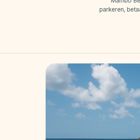
Mambo Beac
parkeren, betaa