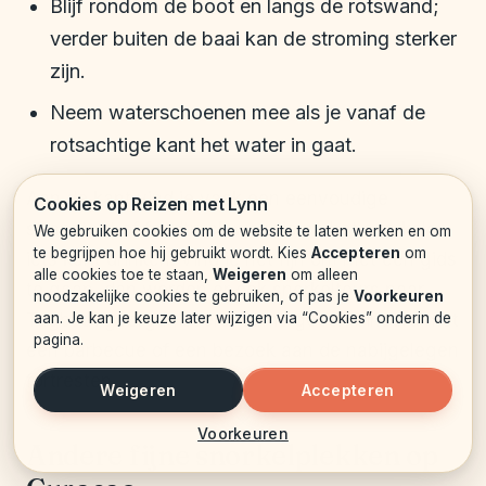
Blijf rondom de boot en langs de rotswand;
verder buiten de baai kan de stroming sterker
zijn.
Neem waterschoenen mee als je vanaf de
rotsachtige kant het water in gaat.
Aan de kant vind je vaak een eenvoudige
Cookies op Reizen met Lynn
strandtent of foodtruck waar je na het snorkelen
We gebruiken cookies om de website te laten werken en om
te begrijpen hoe hij gebruikt wordt. Kies
Accepteren
om
iets kunt drinken. Vind je het fijn om met een gids
alle cookies toe te staan,
Weigeren
om alleen
te gaan, dan worden er ook snorkeltours naar
noodzakelijke cookies te gebruiken, of pas je
Voorkeuren
aan. Je kan je keuze later wijzigen via “Cookies” onderin de
Tugboat georganiseerd, soms gecombineerd met
pagina.
een barbecue of een bezoek aan de nabijgelegen
fortresten.
Weigeren
Accepteren
Voorkeuren
Andere fijne snorkelplekken op