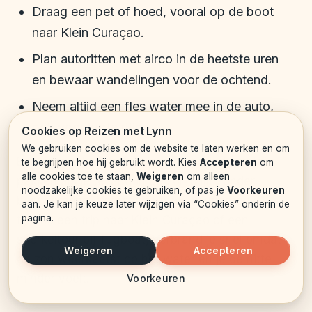
Draag een pet of hoed, vooral op de boot
naar Klein Curaçao.
Plan autoritten met airco in de heetste uren
en bewaar wandelingen voor de ochtend.
Neem altijd een fles water mee in de auto,
ook voor korte ritjes.
Cookies op Reizen met Lynn
We gebruiken cookies om de website te laten werken en om
Een zonnesteek heb je in deze periode zo te
te begrijpen hoe hij gebruikt wordt. Kies
Accepteren
om
alle cookies toe te staan,
Weigeren
om alleen
pakken als je te lang in de zon blijft zonder
noodzakelijke cookies te gebruiken, of pas je
Voorkeuren
bescherming. Vooral op boten, bijvoorbeeld
aan. Je kan je keuze later wijzigen via “Cookies” onderin de
pagina.
tijdens een trip naar Klein Curaçao of een
snorkeltour bij Tugboat, verbrand je snel omdat
Weigeren
Accepteren
de zon weerkaatst op het water en je de hitte
minder voelt.
Voorkeuren