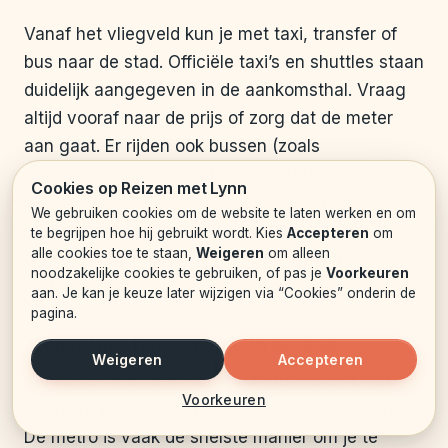
Vanaf het vliegveld kun je met taxi, transfer of
bus naar de stad. Officiële taxi’s en shuttles staan
duidelijk aangegeven in de aankomsthal. Vraag
altijd vooraf naar de prijs of zorg dat de meter
aan gaat. Er rijden ook bussen (zoals
Centropuerto) naar grote metrostations in de
Cookies op Reizen met Lynn
stad, bijvoorbeeld Los Héroes. Dat is een
We gebruiken cookies om de website te laten werken en om
goedkopere optie als je bagage niet te zwaar is
te begrijpen hoe hij gebruikt wordt. Kies
Accepteren
om
alle cookies toe te staan,
Weigeren
om alleen
en je het niet erg vindt om nog een stukje met de
noodzakelijke cookies te gebruiken, of pas je
Voorkeuren
metro te gaan.
aan. Je kan je keuze later wijzigen via “Cookies” onderin de
pagina.
Metro, bus, fiets en auto in de stad
Weigeren
Accepteren
Santiago heeft een modern metronetwerk dat
Voorkeuren
goed werkt en redelijk eenvoudig te begrijpen is.
De metro is vaak de snelste manier om je te