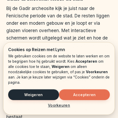
Bij de Gadir archeosite kijk je juist naar de
Fenicische periode van de stad. De resten liggen
onder een modern gebouw en je loopt er via
glazen vloeren overheen. Met interactieve
schermen wordt uitgelegd wat je ziet en hoe de
stad er toen uitzag. Het voelt bijna alsof je onder
Cookies op Reizen met Lynn
het huidige Cádiz doorloopt.
We gebruiken cookies om de website te laten werken en om
te begrijpen hoe hij gebruikt wordt. Kies
Accepteren
om
De toegang is gratis, maar er wordt vaak met
alle cookies toe te staan,
Weigeren
om alleen
noodzakelijke cookies te gebruiken, of pas je
Voorkeuren
tijdsloten gewerkt.
Loop aan het begin van de
aan. Je kan je keuze later wijzigen via “Cookies” onderin de
dag even langs om te vragen hoe druk het is
.
pagina.
Het adres is Calle San Miguel 15, midden in de
stad, niet ver van de kathedraal. Dit is een leuke
Weigeren
Accepteren
plek als je met kinderen reist, omdat de uitleg vrij
Voorkeuren
beeldend is en niet alleen uit lange teksten
bestaat.