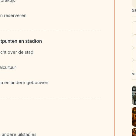
praktijk?
D
n reserveren
tpunten en stadion
icht over de stad
lcultuur
N
iaga en andere gebouwen
 andere uitstapjes