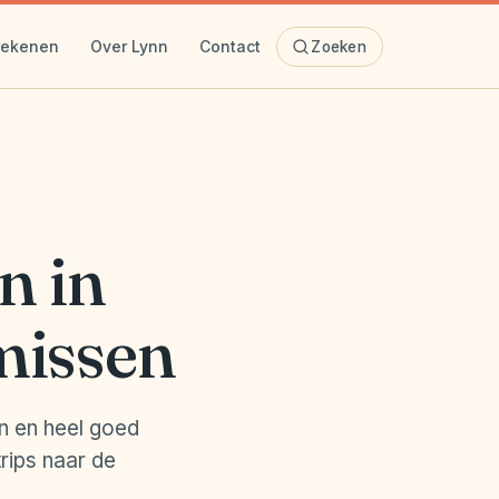
rekenen
Over Lynn
Contact
Zoeken
n in
 missen
en en heel goed
rips naar de