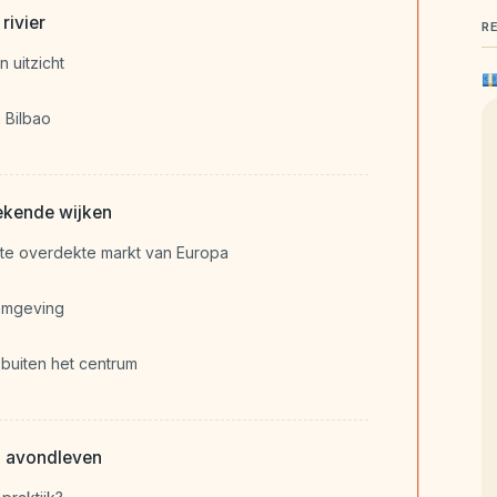
rivier
R
 uitzicht
n Bilbao
ekende wijken
ste overdekte markt van Europa
omgeving
k buiten het centrum
n avondleven