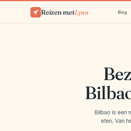
Reizen met
Lynn
Blog
Bez
Bilbao
Bilbao is een 
eten. Van h