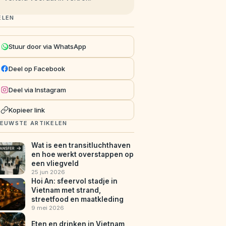
ELEN
Stuur door via WhatsApp
Deel op Facebook
Deel via Instagram
Kopieer link
IEUWSTE ARTIKELEN
Wat is een transitluchthaven
en hoe werkt overstappen op
een vliegveld
25 jun 2026
Hoi An: sfeervol stadje in
Vietnam met strand,
streetfood en maatkleding
9 mei 2026
Eten en drinken in Vietnam