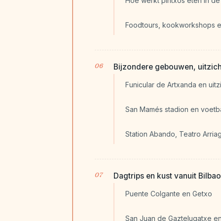
Hoe werkt pintxos eten in de 
Foodtours, kookworkshops e
Bijzondere gebouwen, uitzich
Funicular de Artxanda en uitz
San Mamés stadion en voetba
Station Abando, Teatro Arr
Dagtrips en kust vanuit Bilbao
Puente Colgante en Getxo
San Juan de Gaztelugatxe en