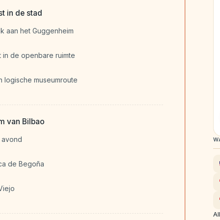
 in de stad
oek aan het Guggenheim
t in de openbare ruimte
n logische museumroute
m van Bilbao
e avond
W
ica de Begoña
Viejo
Al