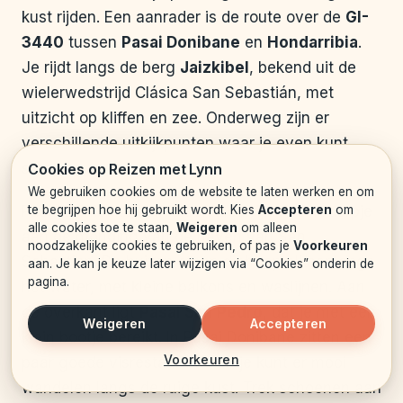
kust rijden. Een aanrader is de route over de
GI-
3440
tussen
Pasai Donibane
en
Hondarribia
.
Je rijdt langs de berg
Jaizkibel
, bekend uit de
wielerwedstrijd Clásica San Sebastián, met
uitzicht op kliffen en zee. Onderweg zijn er
verschillende uitkijkpunten waar je even kunt
stoppen.
Cookies op Reizen met Lynn
We gebruiken cookies om de website te laten werken en om
te begrijpen hoe hij gebruikt wordt. Kies
Accepteren
om
Pasai Donibane zelf is een kleurrijk vissersdorpje
alle cookies toe te staan,
Weigeren
om alleen
aan de monding van de haven van San
noodzakelijke cookies te gebruiken, of pas je
Voorkeuren
Sebastian. De huizen staan dicht op elkaar langs
aan. Je kan je keuze later wijzigen via “Cookies” onderin de
pagina.
het water, met kleine balkons en waslijnen. Aan
de overkant ligt
Pasai San Pedro
, dat je met een
Weigeren
Accepteren
klein bootje bereikt. In Pasai Donibane zitten een
Voorkeuren
paar goede visrestaurants en je kunt er mooi
wandelen langs de ruige kust. Trek schoenen aan