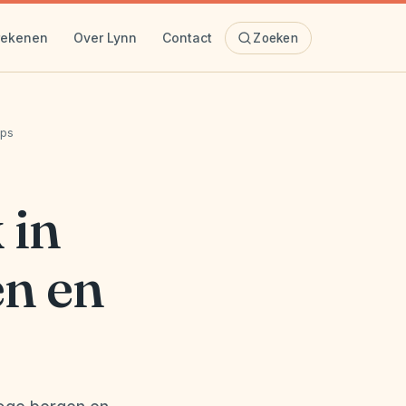
rekenen
Over Lynn
Contact
Zoeken
ips
 in
en en