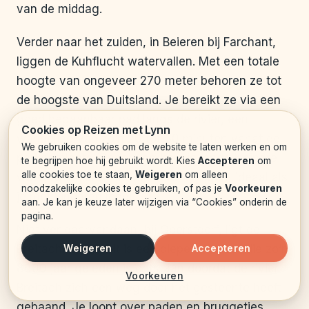
van de middag.
Verder naar het zuiden, in Beieren bij Farchant,
liggen de Kuhflucht watervallen. Met een totale
hoogte van ongeveer 270 meter behoren ze tot
de hoogste van Duitsland. Je bereikt ze via een
goed begaanbaar pad langs de rivier, een
Cookies op Reizen met Lynn
wandeling van zo’n 20 tot 30 minuten vanaf de
We gebruiken cookies om de website te laten werken en om
parkeerplaats. Onderweg kom je langs kleinere
te begrijpen hoe hij gebruikt wordt. Kies
Accepteren
om
alle cookies toe te staan,
Weigeren
om alleen
watervalletjes en stroomversnellingen, ideaal als
noodzakelijke cookies te gebruiken, of pas je
Voorkeuren
je met kinderen loopt.
aan. Je kan je keuze later wijzigen via “Cookies” onderin de
pagina.
Niet ver daarvandaan, bij Oberstdorf, ligt de
Weigeren
Accepteren
Breitachklamm. Dit is een diepe rotskloof die zo’n
8000 jaar geleden is ontstaan doordat de rivier
Voorkeuren
Breitach zich een weg door het gesteente heeft
gebaand. Je loopt over paden en bruggetjes