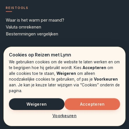
REISTOOLS
Waar is het warm per maand?
Valuta omrekenen
Bestemmingen vergelijken
MEER WETEN
Cookies op Reizen met Lynn
We gebruiken cookies om de website te laten werken en om
Over Lynn
te begrijpen hoe hij gebruikt wordt. Kies
Accepteren
om
Contact
alle cookies toe te staan,
Weigeren
om alleen
Hoe onze artikelen tot stand komen
noodzakelijke cookies te gebruiken, of pas je
Voorkeuren
Privacybeleid
aan. Je kan je keuze later wijzigen via “Cookies” onderin de
Cookieverklaring
pagina.
Weigeren
Accepteren
© 2026 Reizen met Lynn. Alle rechten voorbehouden.
Voorkeuren
Cookies