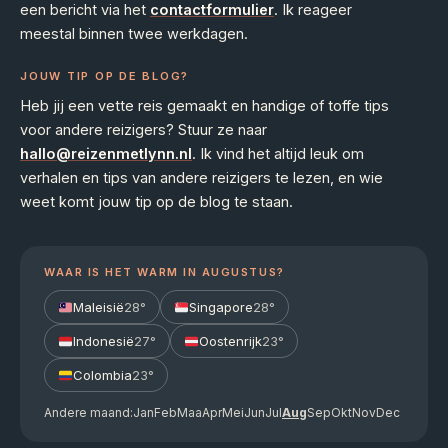
een bericht via het
contactformulier
. Ik reageer
meestal binnen twee werkdagen.
JOUW TIP OP DE BLOG?
Heb jij een vette reis gemaakt en handige of toffe tips
voor andere reizigers? Stuur ze naar
hallo@reizenmetlynn.nl
. Ik vind het altijd leuk om
verhalen en tips van andere reizigers te lezen, en wie
weet komt jouw tip op de blog te staan.
WAAR IS HET WARM IN AUGUSTUS?
Maleisië
28°
Singapore
28°
Indonesië
27°
Oostenrijk
23°
Colombia
23°
Andere maand:
Jan
Feb
Maa
Apr
Mei
Jun
Jul
Aug
Sep
Okt
Nov
Dec